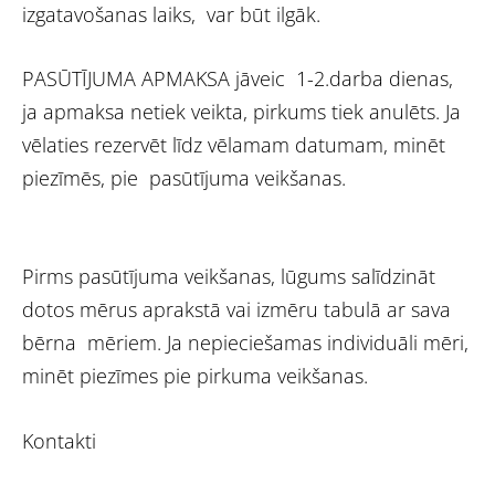
izgatavošanas laiks, var būt ilgāk.
PASŪTĪJUMA APMAKSA jāveic 1-2.darba dienas,
ja apmaksa netiek veikta, pirkums tiek anulēts. Ja
vēlaties rezervēt līdz vēlamam datumam, minēt
piezīmēs, pie pasūtījuma veikšanas.
Pirms pasūtījuma veikšanas, lūgums salīdzināt
dotos mērus aprakstā vai izmēru tabulā ar sava
bērna mēriem. Ja nepieciešamas individuāli mēri,
minēt piezīmes pie pirkuma veikšanas.
Kontakti