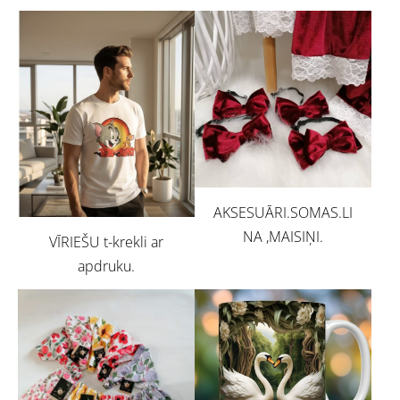
AKSESUĀRI.SOMAS.LI
NA ,MAISIŅI.
VĪRIEŠU t-krekli ar
apdruku.