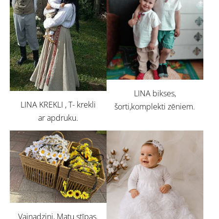
LINA bikses,
LINA KREKLI , T- krekli
šorti,komplekti zēniem.
ar apdruku.
Vainadziņi, Matu stīpas.