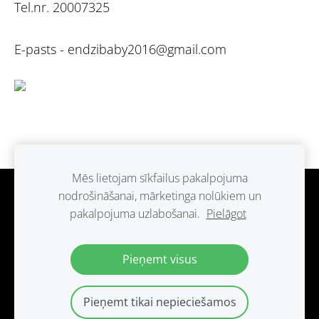
Tel.nr. 20007325
E-pasts -
endzibaby2016@gmail.com
Mēs lietojam sīkfailus pakalpojuma
nodrošināšanai, mārketinga nolūkiem un
Sīkdatnes
pakalpojuma uzlabošanai.
Pielāgot
Paldies ka atbalsti ražots Latvijā.
Pieņemt visus
Pieņemt tikai nepieciešamos