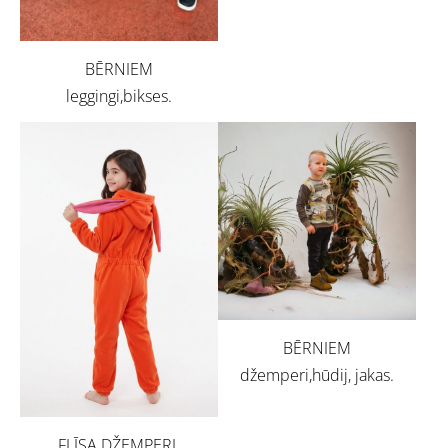
BĒRNIEM
leggingi,bikses.
BĒRNIEM
džemperi,hūdij, jakas.
FLĪSA DŽEMPERI,