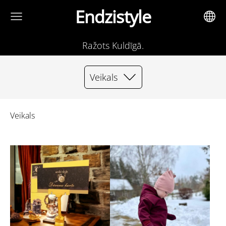
Endzistyle
Ražots Kuldīgā.
Veikals
Veikals