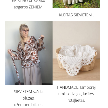
KRISTĪBU un svētku
apģērbs ZĒNIEM.
KLEITAS SIEVIETĒM .
HANDMADE.Tamborēj
SIEVIETĒM svārki,
umi, sedziņas, lacītes,
blūzes,
rotaļlietas.
džemperi,bikses.