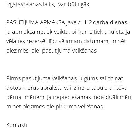
izgatavošanas laiks, var būt ilgāk.
PASŪTĪJUMA APMAKSA jāveic 1-2.darba dienas,
ja apmaksa netiek veikta, pirkums tiek anulēts. Ja
vēlaties rezervēt līdz vēlamam datumam, minēt
piezīmēs, pie pasūtījuma veikšanas.
Pirms pasūtījuma veikšanas, lūgums salīdzināt
dotos mērus aprakstā vai izmēru tabulā ar sava
bērna mēriem. Ja nepieciešamas individuāli mēri,
minēt piezīmes pie pirkuma veikšanas.
Kontakti