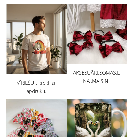
AKSESUĀRI.SOMAS.LI
NA ,MAISIŅI.
VĪRIEŠU t-krekli ar
apdruku.