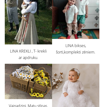
LINA bikses,
LINA KREKLI , T- krekli
šorti,komplekti zēniem.
ar apdruku.
Vainadziņi, Matu stīpas.