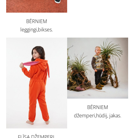
BĒRNIEM
leggingi,bikses.
BĒRNIEM
džemperi,hūdij, jakas.
FLĪSA DŽEMPERI,