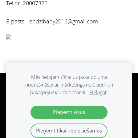
Tel.nr. 20007325
E-pasts -
endzibaby2016@gmail.com
Mēs lietojam sīkfailus pakalpojuma
nodrošināšanai, mārketinga nolūkiem un
Sīkdatnes
pakalpojuma uzlabošanai.
Pielāgot
Paldies ka atbalsti ražots Latvijā.
Pieņemt visus
Pieņemt tikai nepieciešamos