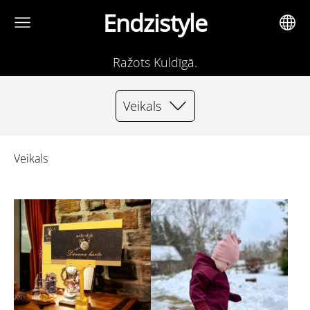
Endzistyle
Ražots Kuldīgā.
Veikals
Veikals