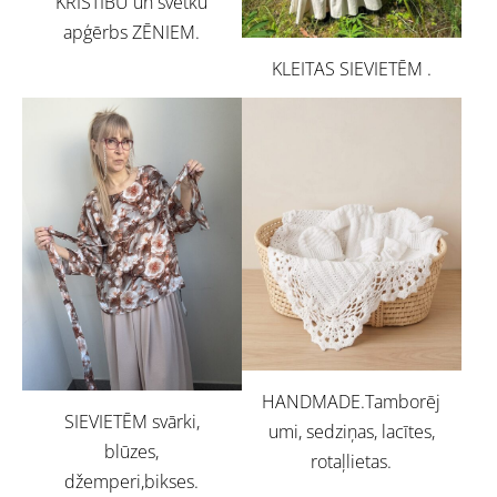
KRISTĪBU un svētku
apģērbs ZĒNIEM.
KLEITAS SIEVIETĒM .
HANDMADE.Tamborēj
SIEVIETĒM svārki,
umi, sedziņas, lacītes,
blūzes,
rotaļlietas.
džemperi,bikses.