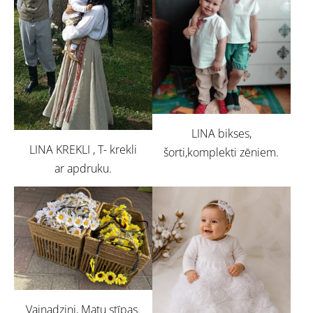
LINA bikses,
LINA KREKLI , T- krekli
šorti,komplekti zēniem.
ar apdruku.
Vainadziņi, Matu stīpas.