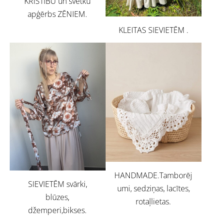
KRISTĪBU un svētku
apģērbs ZĒNIEM.
KLEITAS SIEVIETĒM .
HANDMADE.Tamborēj
SIEVIETĒM svārki,
umi, sedziņas, lacītes,
blūzes,
rotaļlietas.
džemperi,bikses.