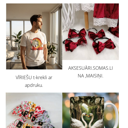
AKSESUĀRI.SOMAS.LI
NA ,MAISIŅI.
VĪRIEŠU t-krekli ar
apdruku.