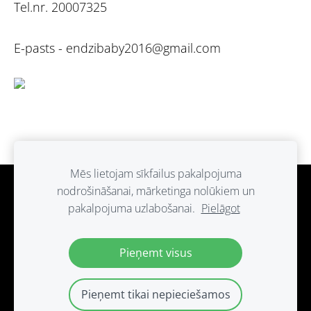
Tel.nr. 20007325
E-pasts -
endzibaby2016@gmail.com
Mēs lietojam sīkfailus pakalpojuma
nodrošināšanai, mārketinga nolūkiem un
Sīkdatnes
pakalpojuma uzlabošanai.
Pielāgot
Paldies ka atbalsti ražots Latvijā.
Pieņemt visus
Pieņemt tikai nepieciešamos