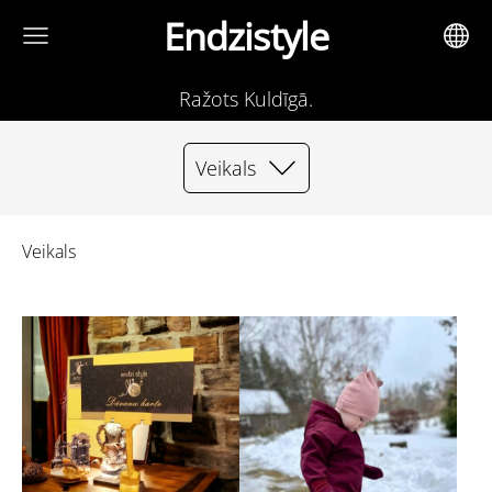
Endzistyle
Ražots Kuldīgā.
Veikals
Veikals