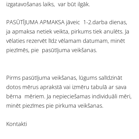
izgatavošanas laiks, var būt ilgāk.
PASŪTĪJUMA APMAKSA jāveic 1-2.darba dienas,
ja apmaksa netiek veikta, pirkums tiek anulēts. Ja
vēlaties rezervēt līdz vēlamam datumam, minēt
piezīmēs, pie pasūtījuma veikšanas.
Pirms pasūtījuma veikšanas, lūgums salīdzināt
dotos mērus aprakstā vai izmēru tabulā ar sava
bērna mēriem. Ja nepieciešamas individuāli mēri,
minēt piezīmes pie pirkuma veikšanas.
Kontakti