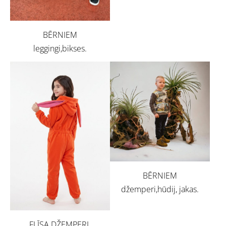
BĒRNIEM
leggingi,bikses.
BĒRNIEM
džemperi,hūdij, jakas.
FLĪSA DŽEMPERI,