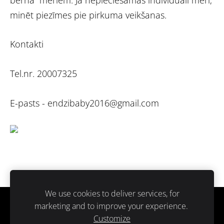
minēt piezīmes pie pirkuma veikšanas.
Kontakti
Tel.nr. 20007325
E-pasts -
endzibaby2016@gmail.com
We use cookies to deliver services, for
marketing and to improve your experience.
Sīkdatnes
Customize