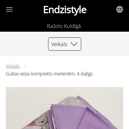
Endzistyle
Ražots Kuldīgā.
Veikals
Veikals
Gultas veļas komplekts meitenēm. 4.daļīgs.