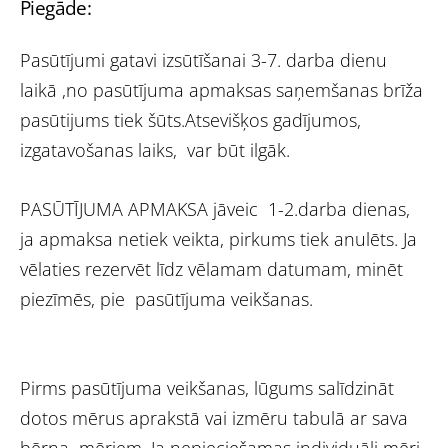
Piegāde:
Pasūtījumi gatavi izsūtīšanai 3-7. darba dienu
laikā ,no pasūtījuma apmaksas saņemšanas brīža
pasūtijums tiek šūts.Atsevišķos gadījumos,
izgatavošanas laiks, var būt ilgāk.
PASŪTĪJUMA APMAKSA jāveic 1-2.darba dienas,
ja apmaksa netiek veikta, pirkums tiek anulēts. Ja
vēlaties rezervēt līdz vēlamam datumam, minēt
piezīmēs, pie pasūtījuma veikšanas.
Pirms pasūtījuma veikšanas, lūgums salīdzināt
dotos mērus aprakstā vai izmēru tabulā ar sava
bērna mēriem. Ja nepieciešamas individuāli mēri,