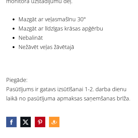
monitora uzstādījumu dēļ.
Mazgāt ar veļasmašīnu 30°
Mazgāt ar līdzīgas krāsas apģērbu
Nebalināt
Nežāvēt veļas žāvētajā
Piegāde:
Pasūtījums ir gatavs izsūtīšanai 1-2. darba dienu
laikā no pasūtījuma apmaksas saņemšanas brīža.