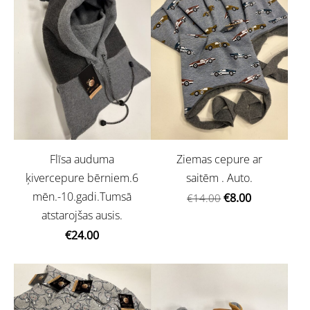
Flīsa auduma
Ziemas cepure ar
ķivercepure bērniem.6
saitēm . Auto.
mēn.-10.gadi.Tumsā
€8.00
€14.00
atstarojšas ausis.
€24.00