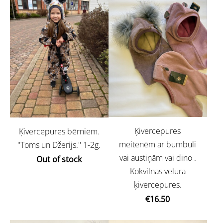
Ķivercepures
Ķivercepures bērniem.
meitenēm ar bumbuli
''Toms un Džerijs.'' 1-2g.
vai austiņām vai dino .
Out of stock
Kokvilnas velūra
ķivercepures.
€16.50