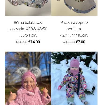
Bērnu balaklavas
Pavasara cepure
pavasarim.46/48.,48/50
bērniem.
.,50/54 cm.
42/44.,44/46.cm.
€14.00
€7.00
€16.50
€10.00