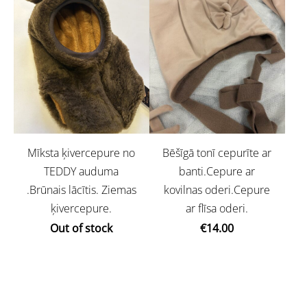
Mīksta ķivercepure no
Bēšīgā tonī cepurīte ar
TEDDY auduma
banti.Cepure ar
.Brūnais lācītis. Ziemas
kovilnas oderi.Cepure
ķivercepure.
ar flīsa oderi.
Out of stock
€14.00