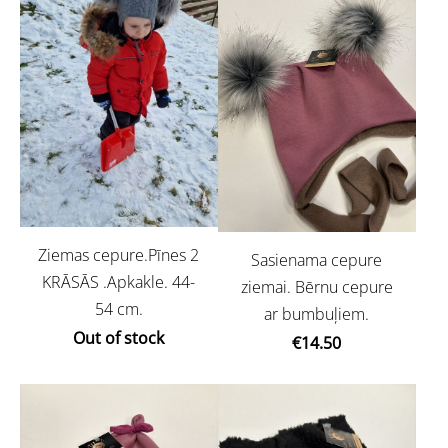
Ziemas cepure.Pīnes 2
Sasienama cepure
KRĀSĀS .Apkakle. 44-
ziemai. Bērnu cepure
54 cm.
ar bumbuļiem.
Out of stock
€14.50