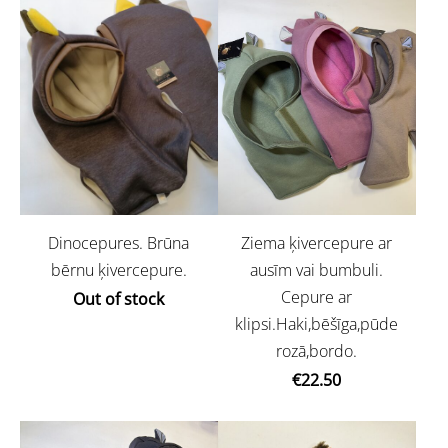
Ziema ķivercepure ar
Dinocepures. Brūna
ausīm vai bumbuli.
bērnu ķivercepure.
Cepure ar
Out of stock
klipsi.Haki,bēšīga,pūde
rozā,bordo.
€22.50