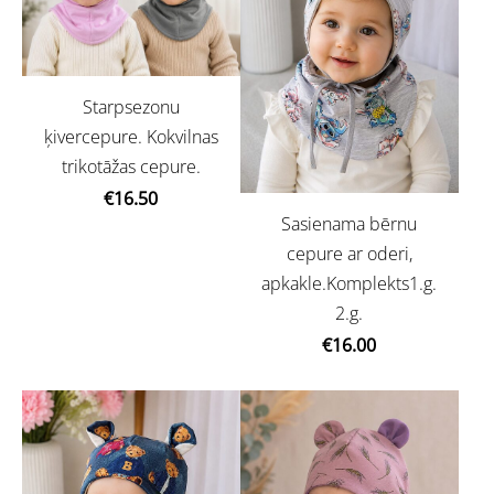
Starpsezonu
ķivercepure. Kokvilnas
trikotāžas cepure.
€16.50
Sasienama bērnu
cepure ar oderi,
apkakle.Komplekts1.g.
2.g.
€16.00