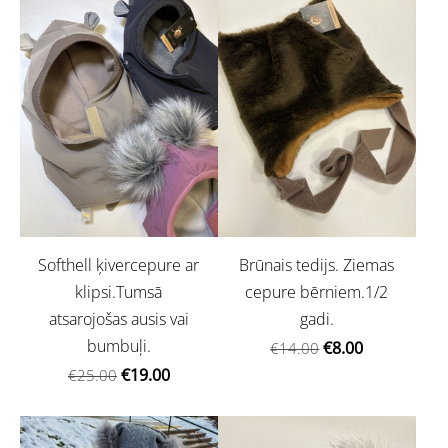
Softhell ķivercepure ar
Brūnais tedijs. Ziemas
klipsi.Tumsā
cepure bērniem.1/2
atsarojošas ausis vai
gadi.
bumbuļi.
€8.00
€14.00
€19.00
€25.00