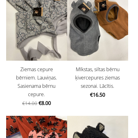
Ziemas cepure
Mīkstas, siltas bērnu
bērniem. Lauviņas.
ķivercepures ziemas
Sasienama bērnu
sezonai. Lācītis.
cepure.
€16.50
€8.00
€14.00