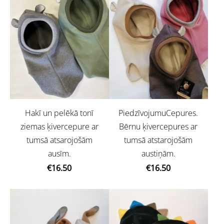
Hakī un pelēkā tonī
PiedzīvojumuCepures.
ziemas ķivercepure ar
Bērnu ķivercepures ar
tumsā atsarojošām
tumsā atstarojošām
ausīm.
austiņām.
€16.50
€16.50