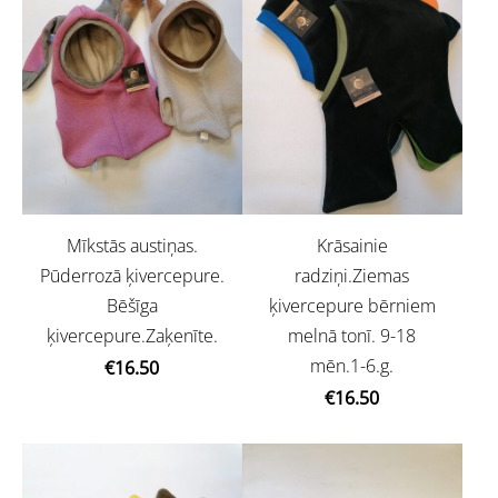
Mīkstās austiņas.
Krāsainie
Pūderrozā ķivercepure.
radziņi.Ziemas
Bēšīga
ķivercepure bērniem
ķivercepure.Zaķenīte.
melnā tonī. 9-18
mēn.1-6.g.
€16.50
€16.50