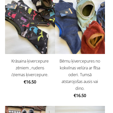
Krāsaina ķivercepure
Bērnu ķivercepures no
zēniem , rudens
kokvilnas velūra ar flīsa
/ziemas ķivercepure.
oderi. Tumsā
atstarojošas ausis vai
€16.50
dino.
€16.50