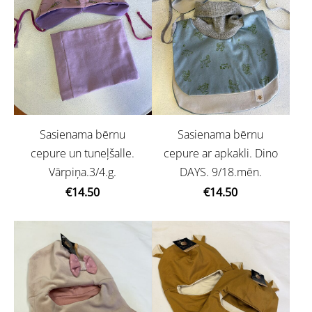
Sasienama bērnu
Sasienama bērnu
cepure un tuneļšalle.
cepure ar apkakli. Dino
Vārpiņa.3/4.g.
DAYS. 9/18.mēn.
€14.50
€14.50