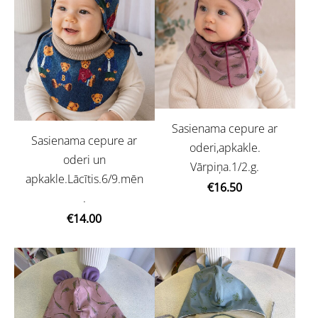
Sasienama cepure ar
Sasienama cepure ar
oderi,apkakle.
oderi un
Vārpiņa.1/2.g.
apkakle.Lācītis.6/9.mēn
€16.50
.
€14.00