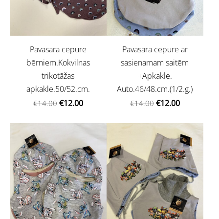
Pavasara cepure
Pavasara cepure ar
bērniem.Kokvilnas
sasienamam saitēm
trikotāžas
+Apkakle.
apkakle.50/52.cm.
Auto.46/48.cm.(1/2.g.)
€12.00
€12.00
€14.00
€14.00