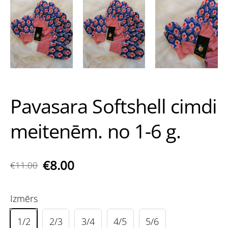
Pavasara Softshell cimdi
meitenēm. no 1-6 g.
€8.00
€11.00
Izmērs
1/2
2/3
3/4
4/5
5/6