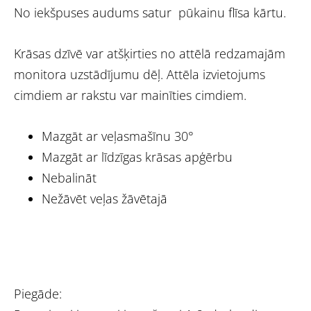
No iekšpuses audums satur pūkainu flīsa kārtu.
Krāsas dzīvē var atšķirties no attēlā redzamajām
monitora uzstādījumu dēļ. Attēla izvietojums
cimdiem ar rakstu var mainīties cimdiem.
Mazgāt ar veļasmašīnu 30°
Mazgāt ar līdzīgas krāsas apģērbu
Nebalināt
Nežāvēt veļas žāvētajā
Piegāde: