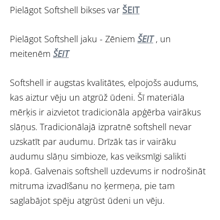
Pielāgot Softshell bikses var
ŠEIT
Pielāgot Softshell jaku - Zēniem
ŠEIT
, un
meitenēm
ŠEIT
Softshell ir augstas kvalitātes, elpojošs audums,
kas aiztur vēju un atgrūž ūdeni. Šī materiāla
mērķis ir aizvietot tradicionāla apģērba vairākus
slāņus. Tradicionālajā izpratnē softshell nevar
uzskatīt par audumu. Drīzāk tas ir vairāku
audumu slāņu simbioze, kas veiksmīgi salikti
kopā. Galvenais softshell uzdevums ir nodrošināt
mitruma izvadīšanu no ķermeņa, pie tam
saglabājot spēju atgrūst ūdeni un vēju.