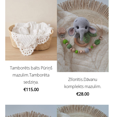
Tamborēts balts Pūriņš
mazulim.Tamborēta
Zīlonītis.Dāvanu
sedziņa.
komplekts mazulim.
€115.00
€28.00