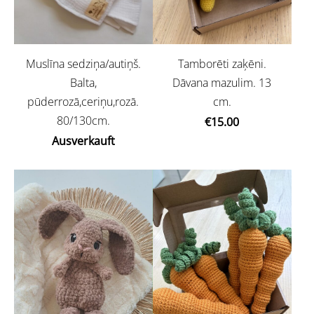
Tamborēti zaķēni.
Muslīna sedziņa/autiņš.
Dāvana mazulim. 13
Balta,
cm.
pūderrozā,ceriņu,rozā.
80/130cm.
€15.00
Ausverkauft