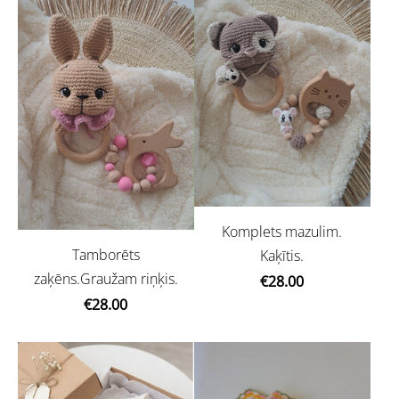
Komplets mazulim.
Tamborēts
Kaķītis.
zaķēns.Graužam riņķis.
€28.00
€28.00