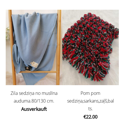
Zila sedziņa no muslīna
Pom pom
auduma.80/130 cm.
sedziņa,sarkans,zaļš,bal
ts.
Ausverkauft
€22.00