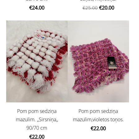
€24.00
€20.00
€25.00
Pom pom sedziņa
Pom pom sedziņa
mazulim. ,,Sirsniņa,,
mazulim,violetos toņos.
90/70 cm
€22.00
€22.00