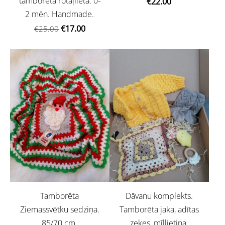
tamborēta rotaļlieta. 0-
€22.00
2 mēn. Handmade.
€17.00
€25.00
Tamborēta
Dāvanu komplekts.
Ziemassvētku sedziņa.
Tamborēta jaka, adītas
85/70 cm.
zeķes, mīļlietiņa.