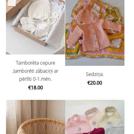
Tamborēta cepure
,tamborēti zàbaciņi ar
Sedziņa.
pērlīti 0-1.mēn.
€20.00
€18.00