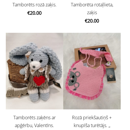
Tamborēts rozā zaķis.
Tamborēta rotaļlieta,
zaķis
€20.00
€20.00
Tamborēts zaķēns ar
Rozā priekšautiņš +
apģērbu, Valentīns.
knupīša turētājs. ,,