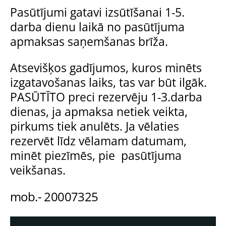
Pasūtījumi gatavi izsūtīšanai 1-5.
darba dienu laikā no pasūtījuma
apmaksas saņemšanas brīža.
Atsevišķos gadījumos, kuros minēts
izgatavošanas laiks, tas var būt ilgāk.
PASŪTĪTO preci rezervēju 1-3.darba
dienas, ja apmaksa netiek veikta,
pirkums tiek anulēts. Ja vēlaties
rezervēt līdz vēlamam datumam,
minēt piezīmēs, pie pasūtījuma
veikšanas.
mob.- 20007325