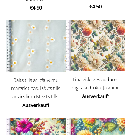
€4.50
€4.50
Lina viskozes audums
Balts tills ar izšuvumu
digitālā druka .Jasmīni.
margrietiņas. Izšūts tills
ar ziediem.Mīksts tills.
Ausverkauft
Ausverkauft