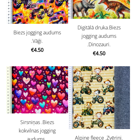
Digitālā druka.Biezs
Biezs jogging audums
jogging audums
.Vāģi.
.Dinozauri.
€4.50
€4.50
Sirsniņas .Biezs
kokvilnas jogging
Alpine fleece .Zvēriņi.
audums .