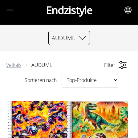
Endzistyle
AUDUMI.
Veikals
AUDUMI.
Filter
Sortieren nach