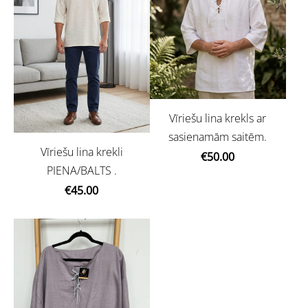
Vīriešu lina krekls ar
sasienamām saitēm.
Vīriešu lina krekli
€50.00
PIENA/BALTS .
€45.00