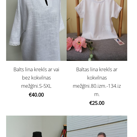
Balts lina krekls ar vai
Baltas lina krekls ar
bez kokvilnas
kokvilnas
mežģīni.S-5XL
mežģīni.80.izm.-134.iz
m.
€40.00
€25.00