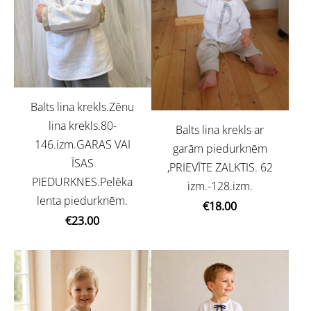
Balts lina krekls.Zēnu
lina krekls.80-
Balts lina krekls ar
146.izm.GARAS VAI
garām piedurknēm
ĪSAS
,PRIEVĪTE ZALKTIS. 62
PIEDURKNES.Pelēka
izm.-128.izm.
lenta piedurknēm.
€18.00
€23.00