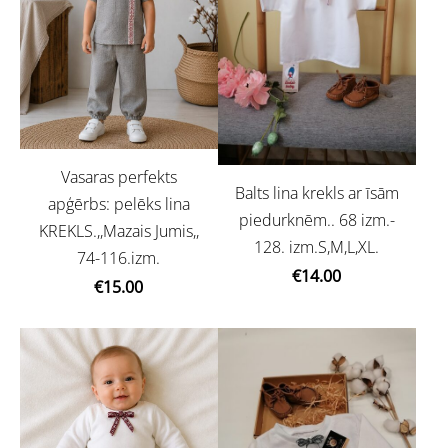
Vasaras perfekts
Balts lina krekls ar īsām
apģērbs: pelēks lina
piedurknēm.. 68 izm.-
KREKLS.,,Mazais Jumis,,
128. izm.S,M,L,XL.
74-116.izm.
€14.00
€15.00