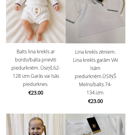
Balts lina krekls ar
Lina krekls zēniem.
bordo/balta prievīti
Lina krekls garām VAI
piedurknēm. Ūsiņš.62-
īsām
128 izm.Garās vai īsās
piedurknēm.ŪSIŅŠ
piedurknes.
Melns/balts.74-
134.izm.
€23.00
€23.00