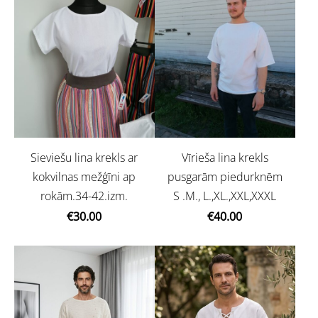
Sieviešu lina krekls ar
Vīrieša lina krekls
kokvilnas mežģīni ap
pusgarām piedurknēm
rokām.34-42.izm.
S .M., L.,XL.,XXL,XXXL
€30.00
€40.00