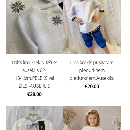
Balts lina krekls. Izšūts
Lina krekls pusgarām
auseklis.62-
piedurknēm
134.izm.PELĒKS vai
piedurknēm.Auseklis.
ZILS -AUSEKLIS
€20.00
€28.00