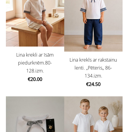
Lina krekli ar īsām
Lina krekls ar rakstainu
piedurknēm.80-
lenti. ,,Pēteris,, 86-
128.izm.
134.izm.
€20.00
€24.50