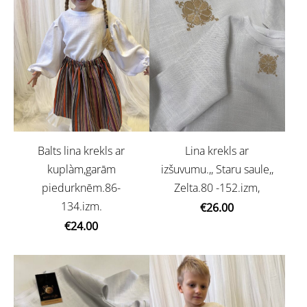
Balts lina krekls ar
Lina krekls ar
kuplàm,garām
izšuvumu.,, Staru saule,,
piedurknēm.86-
Zelta.80 -152.izm,
134.izm.
€26.00
€24.00