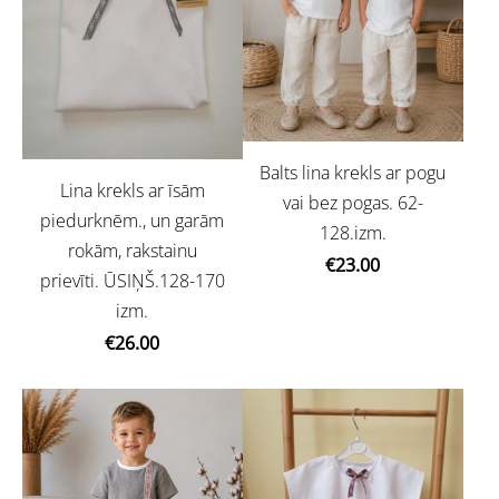
Balts lina krekls ar pogu
Lina krekls ar īsām
vai bez pogas. 62-
piedurknēm., un garām
128.izm.
rokām, rakstainu
€23.00
prievīti. ŪSIŅŠ.128-170
izm.
€26.00