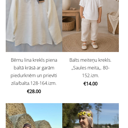
Balts meiteņu krekls.
Bērnu lina krekls piena
,,Saules meita,,. 80-
baltā krāsā ar garām
152.izm.
piedurknēm un prievīti
zila/balta.128-164.izm.
€14.00
€28.00