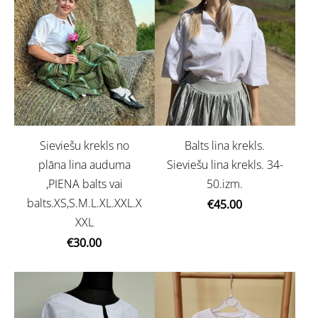
Sieviešu krekls no
Balts lina krekls.
plāna lina auduma
Sieviešu lina krekls. 34-
,PIENA balts vai
50.izm.
balts.XS,S.M.L.XL.XXL.X
€45.00
XXL
€30.00