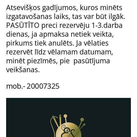
Atsevišķos gadījumos, kuros minēts
izgatavošanas laiks, tas var būt ilgāk.
PASŪTĪTO preci rezervēju 1-3.darba
dienas, ja apmaksa netiek veikta,
pirkums tiek anulēts. Ja vēlaties
rezervēt līdz vēlamam datumam,
minēt piezīmēs, pie pasūtījuma
veikšanas.
mob.- 20007325