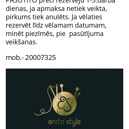
PASŪTĪTO preci rezervēju 1-3.darba
dienas, ja apmaksa netiek veikta,
pirkums tiek anulēts. Ja vēlaties
rezervēt līdz vēlamam datumam,
minēt piezīmēs, pie pasūtījuma
veikšanas.
mob.- 20007325