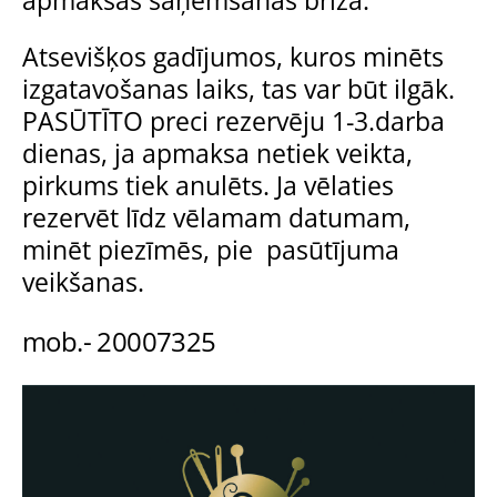
apmaksas saņemšanas brīža.
Atsevišķos gadījumos, kuros minēts
izgatavošanas laiks, tas var būt ilgāk.
PASŪTĪTO preci rezervēju 1-3.darba
dienas, ja apmaksa netiek veikta,
pirkums tiek anulēts. Ja vēlaties
rezervēt līdz vēlamam datumam,
minēt piezīmēs, pie pasūtījuma
veikšanas.
mob.- 20007325