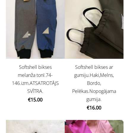
Softshell bikses
Softshell bikses ar
melanža tonī.74-
gumiju.Haki,Melns,
146.izm.ATSATROTĀJS
Bordo,
SVĪTRA.
Pelēkas.Nopogājama
gumija.
€15.00
€16.00