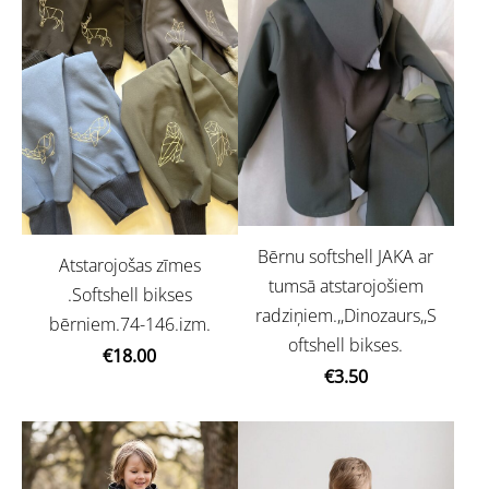
Bērnu softshell JAKA ar
Atstarojošas zīmes
tumsā atstarojošiem
.Softshell bikses
radziņiem.,,Dinozaurs,,S
bērniem.74-146.izm.
oftshell bikses.
€18.00
€3.50