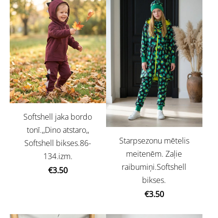
Softshell jaka bordo
tonī.,,Dino atstaro,,
Starpsezonu mētelis
Softshell bikses.86-
meitenēm. Zaļie
134.izm.
raibumiņi.Softshell
€3.50
bikses.
€3.50