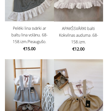
Pelēki lina svārki ar
APAKŠSVĀRKI balti
baltu lina volānu. 68-
Kokvilnas auduma .68-
158.izm.Pieaugušo.
158.izm.
€15.00
€12.00