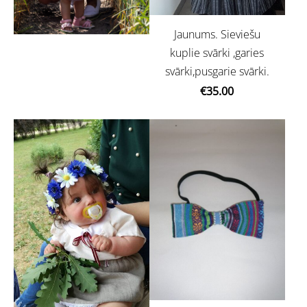
Jaunums. Sieviešu
kuplie svārki ,garies
svārki,pusgarie svārki.
€35.00