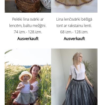
Pelēki lina svārki ar
Lina lenčsvārki bēšīgā
lencēm, baltu mežģīni.
tonī ar rakstainu lenti.
74 izm.- 128.izm.
68 izm.- 128.izm.
Ausverkauft
Ausverkauft