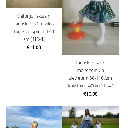
Meiteņu rakstaini
tautiskie svārki zilos
toņos ar Spicīti. 140
izm.( NR-4.)
€11.00
Tautiskie svārki
meitenēm un
sievietēm.86-110.izm
Rakstaini svārki.(NR-4.)
€10.00