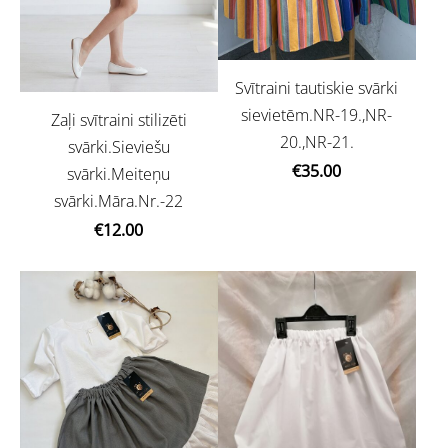
Svītraini tautiskie svārki
sievietēm.NR-19.,NR-
Zaļi svītraini stilizēti
20.,NR-21.
svārki.Sieviešu
€35.00
svārki.Meiteņu
svārki.Māra.Nr.-22
€12.00