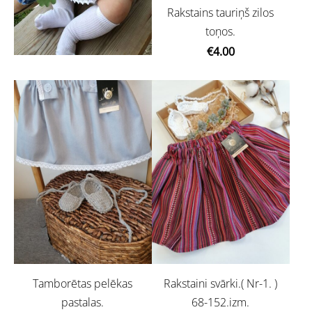
Rakstains tauriņš zilos
toņos.
€4.00
Tamborētas pelēkas
Rakstaini svārki.( Nr-1. )
pastalas.
68-152.izm.