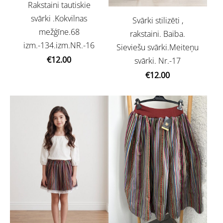
Rakstaini tautiskie
svārki .Kokvilnas
Svārki stilizēti ,
mežģīne.68
rakstaini. Baiba.
izm.-134.izm.NR.-16
Sieviešu svārki.Meiteņu
€12.00
svārki. Nr.-17
€12.00