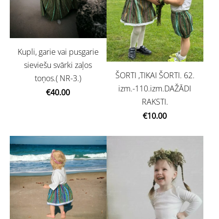
Kupli, garie vai pusgarie
sieviešu svārki zaļos
ŠORTI ,TIKAI ŠORTI. 62.
toņos.( NR-3.)
izm.-110.izm.DAŽĀDI
€40.00
RAKSTI.
€10.00