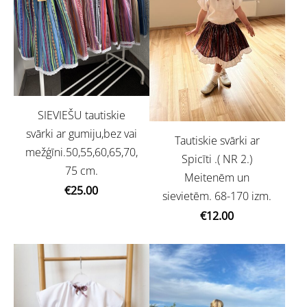
SIEVIEŠU tautiskie
svārki ar gumiju,bez vai
Tautiskie svārki ar
mežģīni.50,55,60,65,70,
Spicīti .( NR 2.)
75 cm.
Meitenēm un
€25.00
sievietēm. 68-170 izm.
€12.00