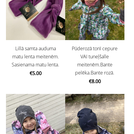
Lillā samta auduma
Pūderozā tonī cepure
matu lenta meitenēm.
VAI tuneļšalle
Sasienama matu lenta.
meitenēm.Bante
pelēka.Bante rozā.
€5.00
€8.00