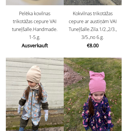
Pelēka kovilnas
Kokvilnas trikotāžas
trikotāžas cepure VAI
cepure ar austiņām VAI
tuneļšalle.Handmade.
Tuneļšalle.Zila.1/2.,2/3.,
1-5.g.
3/5.,no 6.g.
Ausverkauft
€8.00