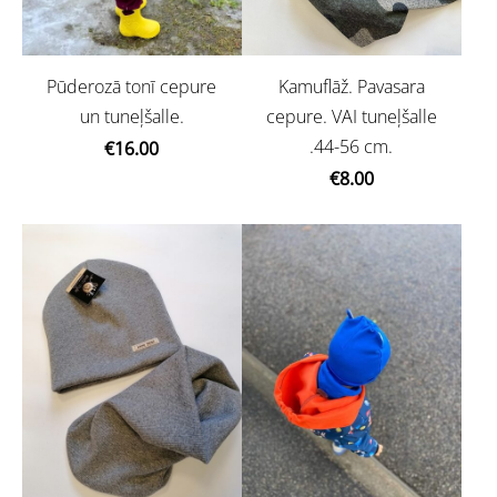
Kamuflāž. Pavasara
Pūderozā tonī cepure
cepure. VAI tuneļšalle
un tuneļšalle.
.44-56 cm.
€16.00
€8.00