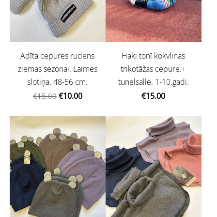
Adīta cepures rudens
Haki tonī kokvlinas
ziemas sezonai. Laimes
trikotāžas cepure.+
slotiņa. 48-56 cm.
tunelsalle. 1-10.gadi.
€10.00
€15.00
€15.00