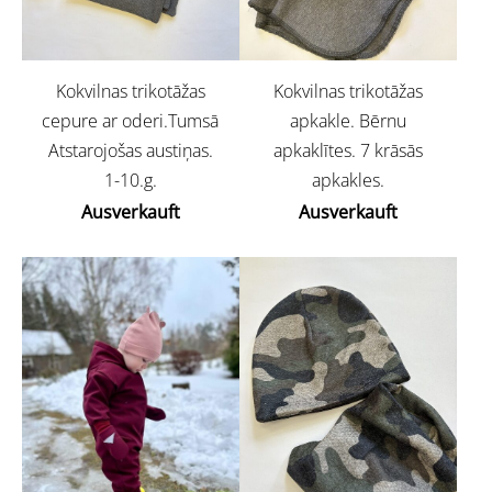
Kokvilnas trikotāžas
Kokvilnas trikotāžas
cepure ar oderi.Tumsā
apkakle. Bērnu
Atstarojošas austiņas.
apkaklītes. 7 krāsās
1-10.g.
apkakles.
Ausverkauft
Ausverkauft