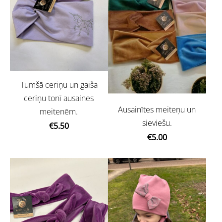
Tumšā ceriņu un gaiša
ceriņu tonī ausaines
Ausainītes meiteņu un
meitenēm.
sieviešu.
€5.50
€5.00