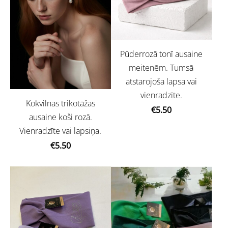
Pūderrozā tonī ausaine
meitenēm. Tumsā
atstarojoša lapsa vai
vienradzīte.
Kokvilnas trikotāžas
€5.50
ausaine koši rozā.
Vienradzīte vai lapsiņa.
€5.50