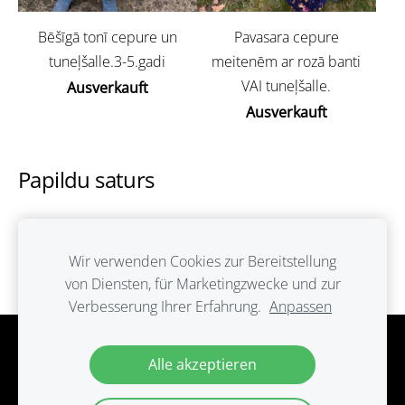
Bēšīgā tonī cepure un
Pavasara cepure
tuneļšalle.3-5.gadi
meitenēm ar rozā banti
VAI tuneļšalle.
Ausverkauft
Ausverkauft
Papildu saturs
Šeit var ievadīt papildus saturu. Ja papildus satura
nav, tad šo bloku var noslēpt, nospiežot uz
Wir verwenden Cookies zur Bereitstellung
ikoniņas augšējā stūrī.
von Diensten, für Marketingzwecke und zur
Verbesserung Ihrer Erfahrung.
Anpassen
Cookies
Alle akzeptieren