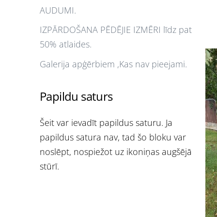
AUDUMI.
IZPĀRDOŠANA PĒDĒJIE IZMĒRI līdz pat
50% atlaides.
Galerija apģērbiem ,Kas nav pieejami.
Papildu saturs
Šeit var ievadīt papildus saturu. Ja
papildus satura nav, tad šo bloku var
noslēpt, nospiežot uz ikoniņas augšējā
stūrī.