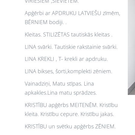
VĪRIEŠIEM ,SIEVIETĒM.
Apģērbi ar APDRUKU LATVIEŠU zīmēm,
BĒRNIEM bodiji. .
Kleitas. STILIZĒTAS tautiskās kleitas .
LINA svārki. Tautiskie rakstainie svārki.
LINA KREKLI , T- krekli ar apdruku.
LINA bikses, šorti,komplekti zēniem.
Vainadziņi, Matu stīpas. Lina
apkakles.Lina matu sprādzes.
KRISTĪBU apģērbs MEITENĒM. Kristību
kleita. Kristību cepure. Kristību jakas.
KRISTĪBU un svētku apģērbs ZĒNIEM.