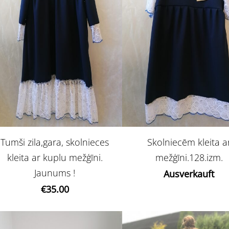
Tumši zila,gara, skolnieces
Skolniecēm kleita a
kleita ar kuplu mežģīni.
mežģīni.128.izm.
Jaunums !
Ausverkauft
€35.00