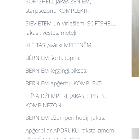
SOFTSHELL jakas ZĒNIEM,
starpsezonu KOMPLEKTI.
SIEVIETĒM un Vīriešiem. SOFTSHELL
jakas , vestes, mēteļi.
KLEITAS ,svārki MEITENĒM.
BĒRNIEM šorti, topiņi.
BĒRNIEM leggingi,bikses.
BĒRNIEM apģērbu KOMPLEKTI .
FLĪSA DŽEMPERI, JAKAS, BIKSES,
KOMBINEZONI.
BĒRNIEM džemperi,hūdij, jakas.
Apģērbi ar APDRUKU raksta zīmēm