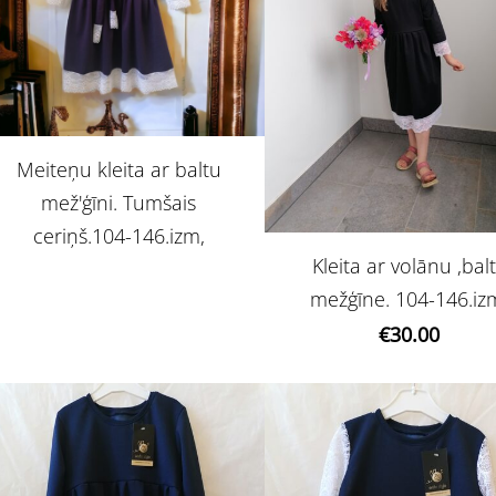
Meiteņu kleita ar baltu
mež'ģīni. Tumšais
ceriņš.104-146.izm,
Kleita ar volānu ,bal
mežģīne. 104-146.iz
€30.00