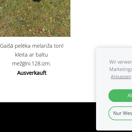
Gaišā pelēka melanža tonī
kleita ar baltu
Wir verwen
mežģīni.128.izm.
Marketingz
Ausverkauft
Anpassen
Al
Nur Wes