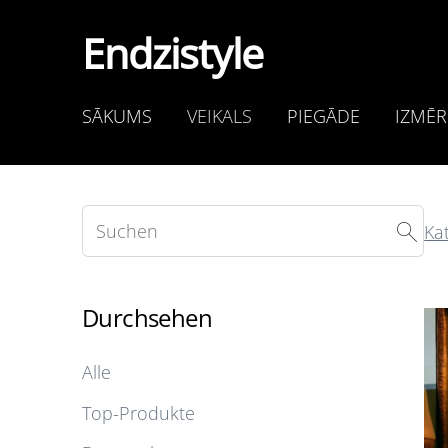
Endzistyle
SĀKUMS
VEIKALS
PIEGĀDE
IZMĒR
Ka
Durchsehen
Alle
Top-Produkte