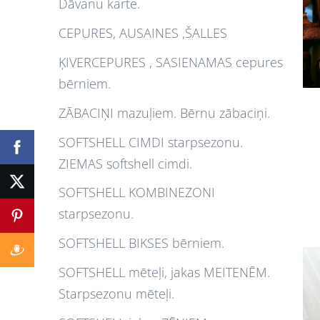
Dāvanu karte.
CEPURES, AUSAINES ,ŠALLES
ĶIVERCEPURES , SASIENAMAS cepures
bērniem.
ZĀBACIŅI mazuļiem. Bērnu zābaciņi.
SOFTSHELL CIMDI starpsezonu.
ZIEMAS softshell cimdi.
SOFTSHELL KOMBINEZONI
starpsezonu.
SOFTSHELL BIKSES bērniem.
SOFTSHELL mēteļi, jakas MEITENĒM.
Starpsezonu mēteļi.