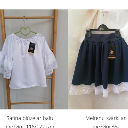
Satīna blūze ar baltu
Meiteņu svārki ar
mežģīni. 116/122 izm.
mežģīni.86-