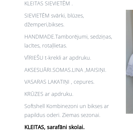
KLEITAS SIEVIETĒM .
SIEVIETĒM svārki, blūzes,
džemperi,bikses.
HANDMADE.Tamborējumi, sedziņas,
lacītes, rotaļlietas.
VĪRIEŠU t-krekli ar apdruku.
AKSESUĀRI.SOMAS.LINA ,MAISIŅI.
VASARAS LAKATIŅI , cepures.
KRŪZES ar apdruku.
Softshell Kombinezoni un bikses ar
papildus oderi. Ziemas sezonai.
KLEITAS, sarafāni skolai.