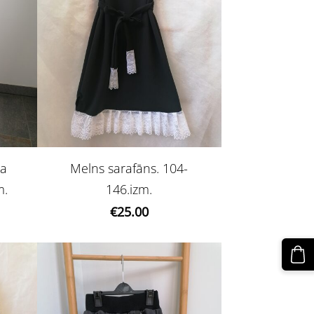
ta
Melns sarafāns. 104-
m.
146.izm.
€25.00