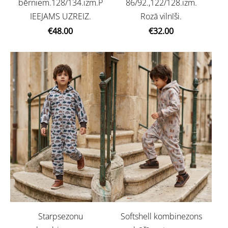
bērniem.128/134.izm.P
86/92.,122/128.izm.
IEEJAMS UZREIZ.
Rozā vilnīši.
€48.00
€32.00
Starpsezonu
Softshell kombinezons