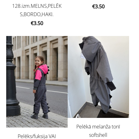
128.izm.MELNS,PELĒK
€3.50
S,BORDO,HAKI.
€3.50
Pelēkā melanža tonī
softshell
Pelēks/fuksija VAI