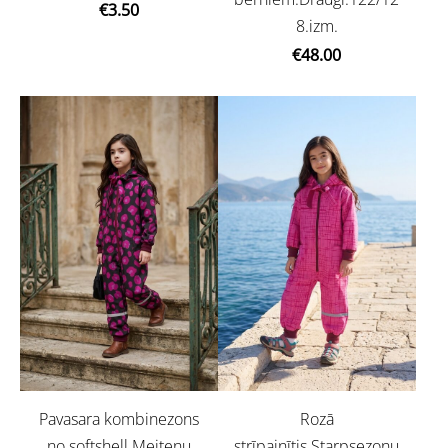
€3.50
8.izm.
€48.00
Pavasara kombinezons
Rozā
no softshell.Meiteņu
strīpainītis.Starpsezonu