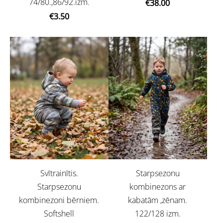
74/80.,86/92.izm.
€38.00
€3.50
Svītrainītis.
Starpsezonu
Starpsezonu
kombinezons ar
kombinezoni bērniem.
kabatām ,zēnam.
Softshell
122/128 izm.