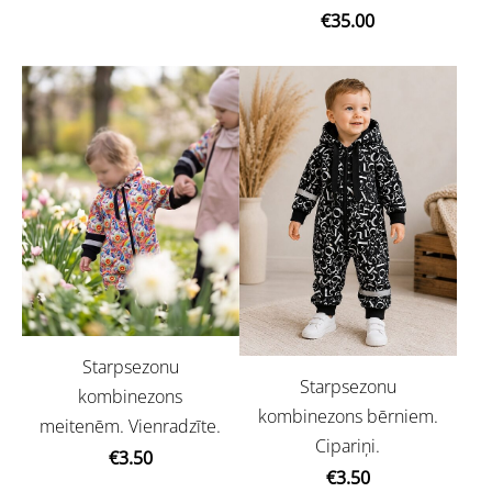
€35.00
Starpsezonu
Starpsezonu
kombinezons
kombinezons bērniem.
meitenēm. Vienradzīte.
Cipariņi.
€3.50
€3.50