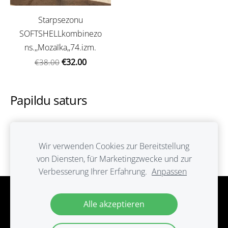
Starpsezonu
SOFTSHELLkombinezo
ns.,,Mozaīka,,74.izm.
€32.00
€38.00
Papildu saturs
Šeit var ievadīt papildus saturu. Ja papildus satura
nav, tad šo bloku var noslēpt, nospiežot uz
Wir verwenden Cookies zur Bereitstellung
ikoniņas augšējā stūrī.
von Diensten, für Marketingzwecke und zur
Verbesserung Ihrer Erfahrung.
Anpassen
Cookies
Alle akzeptieren