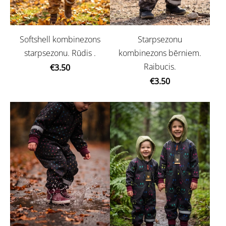
Softshell kombinezons
Starpsezonu
starpsezonu. Rūdis .
kombinezons bērniem.
Raibucis.
€3.50
€3.50