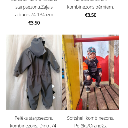
starpsezonu.Zaļais
kombinezons bērniem.
raibucis.74-134.izm.
€3.50
€3.50
Pelēks starpsezonu
Softshell kombinezons.
kombinezons. Dino .74-
Pelēks/Orandžs.