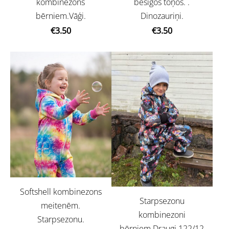
kombinezons
bēšīgos toņos. .
bērniem.Vāģi.
Dinozauriņi.
€3.50
€3.50
Softshell kombinezons
Starpsezonu
meitenēm.
kombinezoni
Starpsezonu.
bērniem.Draugi.122/12