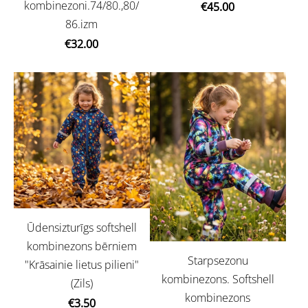
kombinezoni.74/80.,80/
€45.00
86.izm
€32.00
Ūdensizturīgs softshell
kombinezons bērniem
Starpsezonu
"Krāsainie lietus pilieni"
kombinezons. Softshell
(Zils)
kombinezons
€3.50