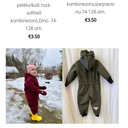
kombinezons,starpsezo
pelēks/koši rozā-
nu.74-128.izm.
softhell
€3.50
kombinezons.Dino. 74-
128 izm.
€3.50