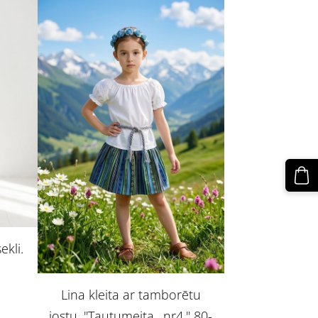
ekli.
Lina kleita ar tamborētu
jostu. ''Tautumeita,, nr4.'' 80-