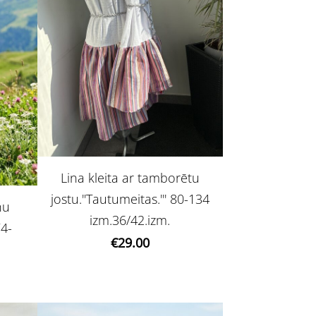
Lina kleita ar tamborētu
jostu.''Tautumeitas.''' 80-134
nu
izm.36/42.izm.
74-
€29.00