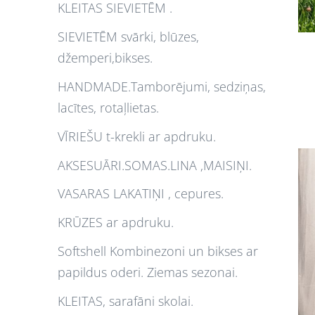
KLEITAS SIEVIETĒM .
SIEVIETĒM svārki, blūzes,
džemperi,bikses.
HANDMADE.Tamborējumi, sedziņas,
lacītes, rotaļlietas.
VĪRIEŠU t-krekli ar apdruku.
AKSESUĀRI.SOMAS.LINA ,MAISIŅI.
VASARAS LAKATIŅI , cepures.
KRŪZES ar apdruku.
Softshell Kombinezoni un bikses ar
papildus oderi. Ziemas sezonai.
KLEITAS, sarafāni skolai.