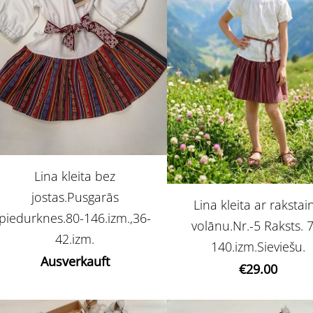
Lina kleita bez
jostas.Pusgarās
Lina kleita ar rakstai
piedurknes.80-146.izm.,36-
volānu.Nr.-5 Raksts. 
42.izm.
140.izm.Sieviešu.
Ausverkauft
€29.00