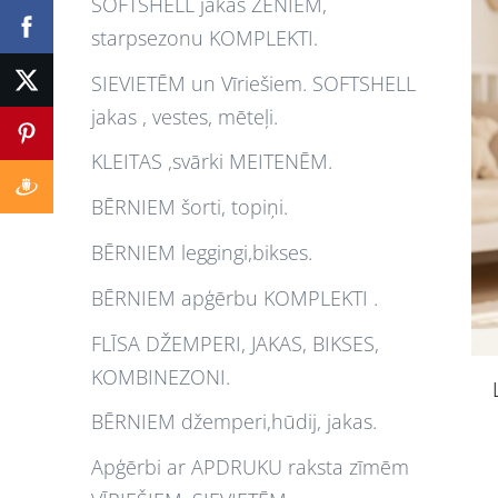
SOFTSHELL jakas ZĒNIEM,
starpsezonu KOMPLEKTI.
SIEVIETĒM un Vīriešiem. SOFTSHELL
jakas , vestes, mēteļi.
KLEITAS ,svārki MEITENĒM.
BĒRNIEM šorti, topiņi.
BĒRNIEM leggingi,bikses.
BĒRNIEM apģērbu KOMPLEKTI .
FLĪSA DŽEMPERI, JAKAS, BIKSES,
KOMBINEZONI.
BĒRNIEM džemperi,hūdij, jakas.
Apģērbi ar APDRUKU raksta zīmēm