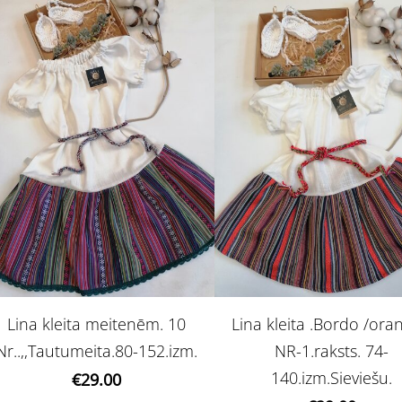
Lina kleita meitenēm. 10
Lina kleita .Bordo /ora
Nr..,,Tautumeita.80-152.izm.
NR-1.raksts. 74-
140.izm.Sieviešu.
€29.00