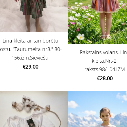
Lina kleita ar tamborētu
jostu. ''Tautumeita nr8.'' 80-
Rakstains volāns. Li
156.izm.Sieviešu.
kleita.Nr.-2.
€29.00
raksts.98/104.IZM
€28.00