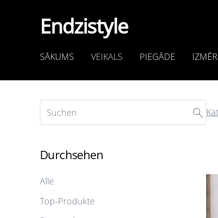
Endzistyle
SĀKUMS
VEIKALS
PIEGĀDE
IZMĒR
Ka
Durchsehen
Alle
Top-Produkte