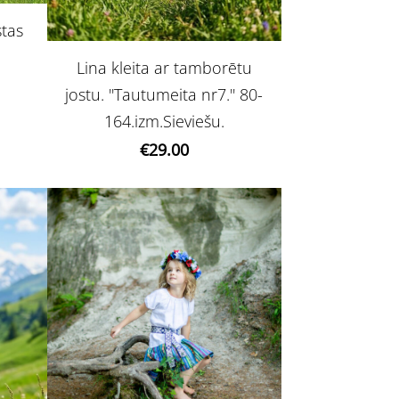
stas
Lina kleita ar tamborētu
jostu. ''Tautumeita nr7.'' 80-
164.izm.Sieviešu.
€29.00