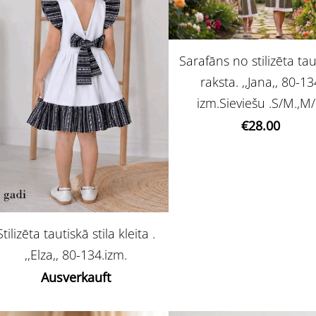
Sarafāns no stilizēta tau
raksta. ,,Jana,, 80-1
izm.Sieviešu .S/M.,M/
€28.00
Stilizēta tautiskā stila kleita .
,,Elza,, 80-134.izm.
Ausverkauft