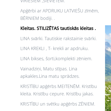
VĪRIEŠIEM ,SIEVIETĒM.
Apģērbi ar APDRUKU LATVIEŠU zīmēm,
BĒRNIEM bodiji. .
Kleitas. STILIZĒTAS tautiskās kleitas .
LINA svārki. Tautiskie rakstainie svārki.
LINA KREKLI , T- krekli ar apdruku.
LINA bikses, šorti,komplekti zēniem.
Vainadziņi, Matu stīpas. Lina
apkakles.Lina matu sprādzes.
KRISTĪBU apģērbs MEITENĒM. Kristību
kleita. Kristību cepure. Kristību jakas.
KRISTĪBU un svētku apģērbs ZĒNIEM.