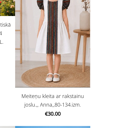
tiskā
34
L.
Meiteņu kleita ar rakstainu
joslu.,, Anna,,80-134.izm.
€30.00