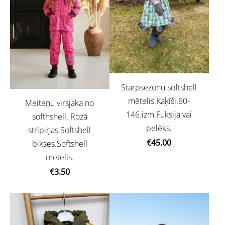
Starpsezonu softshell
mētelis.Kaķīši.80-
Meiteņu virsjaka no
146.izm.Fuksija vai
softhshell. Rozā
pelēks.
strīpiņas.Softshell
€45.00
bikses.Softshell
mētelis.
€3.50