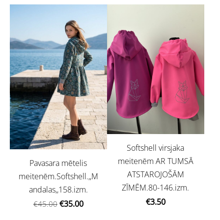
Softshell virsjaka
meitenēm AR TUMSĀ
Pavasara mētelis
ATSTAROJOŠĀM
meitenēm.Softshell.,,M
ZĪMĒM.80-146.izm.
andalas,,158.izm.
€3.50
€35.00
€45.00