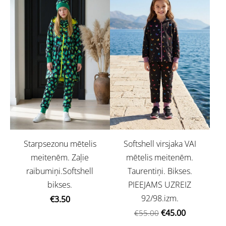
Starpsezonu mētelis
Softshell virsjaka VAI
meitenēm. Zaļie
mētelis meitenēm.
raibumiņi.Softshell
Taurentiņi. Bikses.
bikses.
PIEEJAMS UZREIZ
92/98.izm.
€3.50
€45.00
€55.00