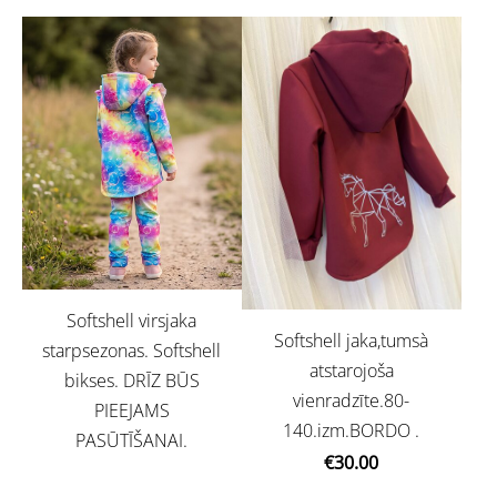
Softshell virsjaka
Softshell jaka,tumsà
starpsezonas. Softshell
atstarojoša
bikses. DRĪZ BŪS
vienradzīte.80-
PIEEJAMS
140.izm.BORDO .
PASŪTĪŠANAI.
€30.00