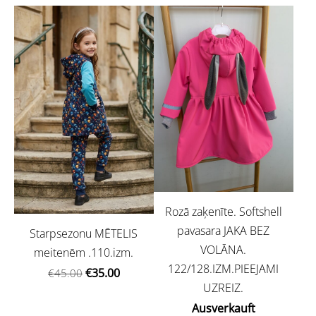
Rozā zaķenīte. Softshell
pavasara JAKA BEZ
Starpsezonu MĒTELIS
VOLĀNA.
meitenēm .110.izm.
122/128.IZM.PIEEJAMI
€35.00
€45.00
UZREIZ.
Ausverkauft