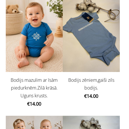
Bodijs mazulim ar īsām
Bodijs zēniem,gaiši zils
piedurknēm.Zilā krāsā.
bodijs.
Uguns krusts.
€14.00
€14.00