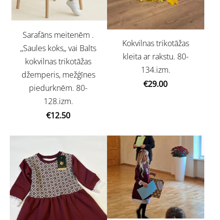
Sarafāns meitenēm .
Kokvilnas trikotāžas
,,Saules koks,, vai Balts
kleita ar rakstu. 80-
kokvilnas trikotāžas
134.izm.
džemperis, mežģīnes
€29.00
piedurknēm. 80-
128.izm.
€12.50