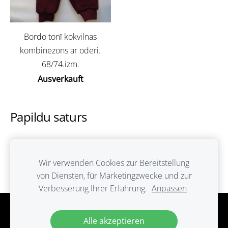
Bordo tonī kokvilnas
kombinezons ar oderi.
68/74.izm.
Ausverkauft
Papildu saturs
Šeit var ievadīt papildus saturu. Ja papildus satura
nav, tad šo bloku var noslēpt, nospiežot uz
Wir verwenden Cookies zur Bereitstellung
ikoniņas augšējā stūrī.
von Diensten, für Marketingzwecke und zur
Verbesserung Ihrer Erfahrung.
Anpassen
Cookies
Alle akzeptieren