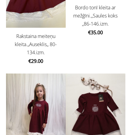
Bordo tonī kleita ar
mežģīni.,,Saules koks
,,86-146.izm.
€35.00
Rakstaina meiteņu
kleita.,,Auseklis,, 80-
134.izm.
€29.00