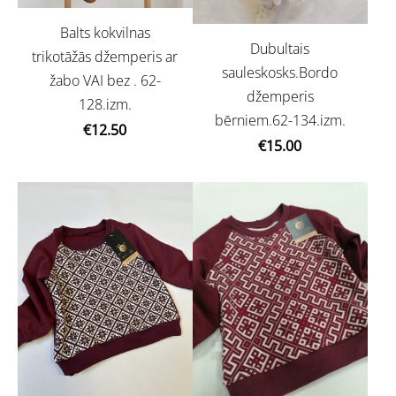
Balts kokvilnas
Dubultais
trikotāžās džemperis ar
sauleskosks.Bordo
žabo VAI bez . 62-
džemperis
128.izm.
bērniem.62-134.izm.
€12.50
€15.00