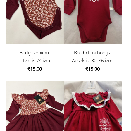
Bodijs zēniem.
Bordo tonī bodijs.
Latvietis.74.izm.
Auseklis. 80.,86.izm.
€15.00
€15.00