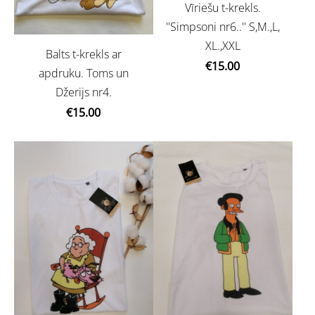
Vīriešu t-krekls.
''Simpsoni nr6..'' S,M.,L,
XL.,XXL
Balts t-krekls ar
€15.00
apdruku. Toms un
Džerijs nr4.
€15.00