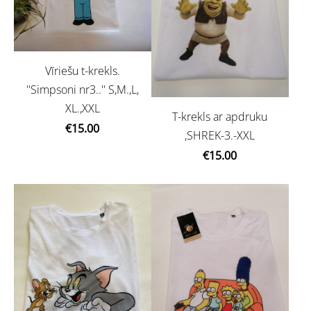
Vīriešu t-krekls.
''Simpsoni nr3..'' S,M.,L,
XL.,XXL
T-krekls ar apdruku
€15.00
,SHREK-3.-XXL
€15.00