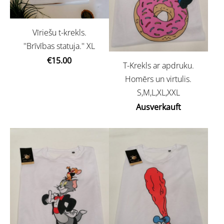
Vīriešu t-krekls.
''Brīvības statuja.'' XL
€15.00
T-Krekls ar apdruku.
Homērs un virtulis.
S,M,L,XL,XXL
Ausverkauft