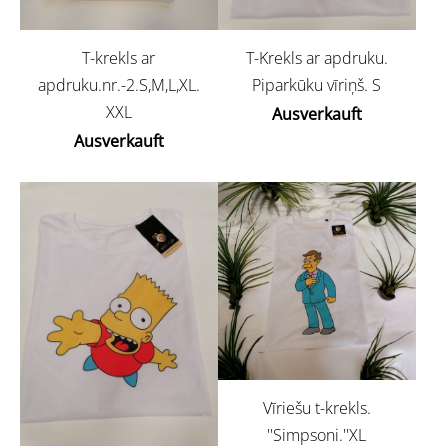
T-krekls ar
T-Krekls ar apdruku.
apdruku.nr.-2.S,M,L,XL.
Piparkūku vīriņš. S
XXL
Ausverkauft
Ausverkauft
Vīriešu t-krekls.
''Simpsoni.''XL