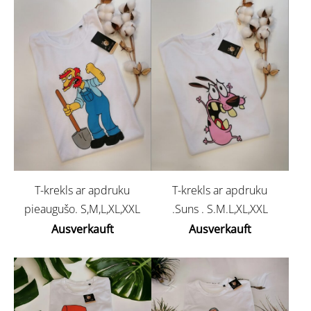
T-krekls ar apdruku
T-krekls ar apdruku
pieaugušo. S,M,L,XL,XXL
.Suns . S.M.L,XL,XXL
Ausverkauft
Ausverkauft