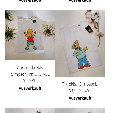
Ausverkauft
Ausverkauft
Vīriešu t-krekls.
''Simpsoni nr4..'' S,M.,L,
XL.,XXL.
T-krekls. ,,Simpsoni,,
Ausverkauft
S.M.L.XL.XXL
Ausverkauft