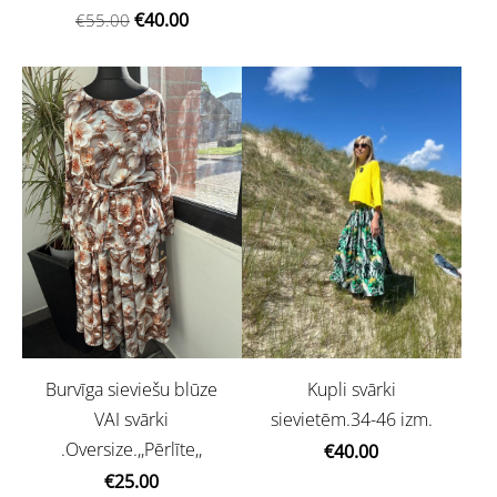
€40.00
€55.00
Burvīga sieviešu blūze
Kupli svārki
VAI svārki
sievietēm.34-46 izm.
.Oversize.,,Pērlīte,,
€40.00
€25.00