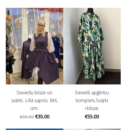
Sieviešu blūze un
Sievieši apģērbu
svārki. Lillā sapnis. M/L
komplets.Svāŗki
izm.
+blūze.
€35.00
€55.00
€55.00