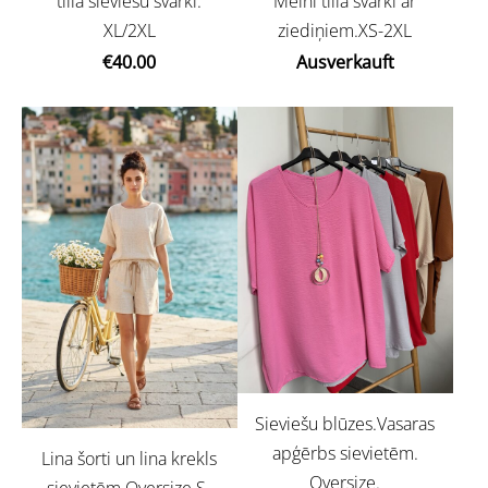
tilla sieviešu svārki.
Melni tilla svārki ar
XL/2XL
ziediņiem.XS-2XL
€40.00
Ausverkauft
Sieviešu blūzes.Vasaras
apģērbs sievietēm.
Lina šorti un lina krekls
Oversize.
sievietēm.Oversize.S-