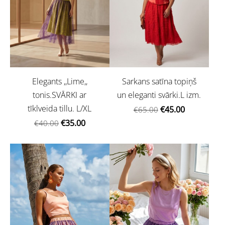
Elegants ,,Lime,,
Sarkans satīna topiņš
tonis.SVĀRKI ar
un eleganti svārki.L izm.
tīklveida tillu. L/XL
€45.00
€65.00
€35.00
€40.00