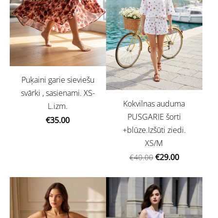
Puķaini garie sieviešu
svārki , sasienami. XS-
Kokvilnas auduma
L.izm.
PUSGARIE šorti
€35.00
+blūze.Izšūti ziedi.
XS/M
€29.00
€40.00