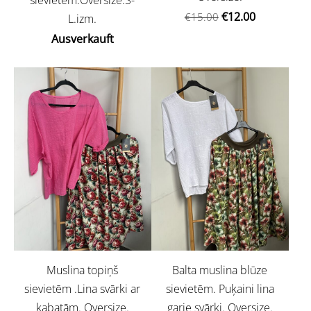
€12.00
€15.00
L.izm.
Ausverkauft
Muslina topiņš
Balta muslina blūze
sievietēm .Lina svārki ar
sievietēm. Puķaini lina
kabatām. Oversize.
garie svārki. Oversize.