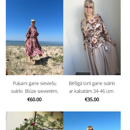
Bēšīgā tonī garie svārki
Puķaini garie sieviešu
ar kabatām.34-46.izm.
svārki. Blūze sievietēm,
€35.00
€60.00