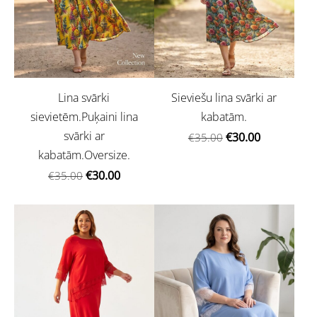
Lina svārki
Sieviešu lina svārki ar
sievietēm.Puķaini lina
kabatām.
svārki ar
€30.00
€35.00
kabatām.Oversize.
€30.00
€35.00