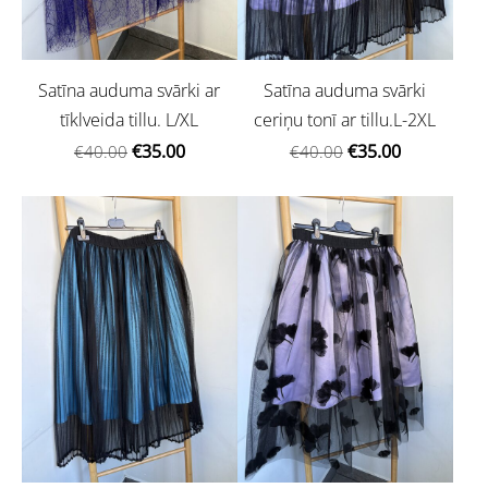
Satīna auduma svārki ar
Satīna auduma svārki
tīklveida tillu. L/XL
ceriņu tonī ar tillu.L-2XL
€35.00
€35.00
€40.00
€40.00