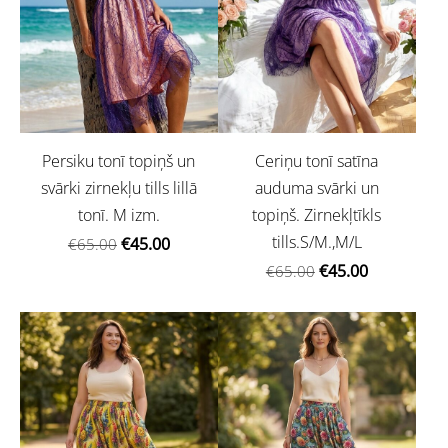
Persiku tonī topiņš un
Ceriņu tonī satīna
svārki zirnekļu tills lillā
auduma svārki un
tonī. M izm.
topiņš. Zirnekļtīkls
tills.S/M.,M/L
€45.00
€65.00
€45.00
€65.00