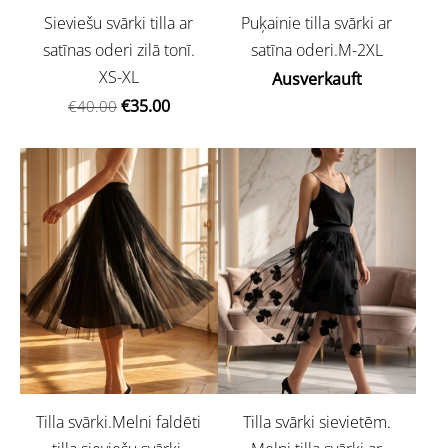
Sieviešu svārki tilla ar
Puķainie tilla svārki ar
satīnas oderi zilā tonī.
satīna oderi.M-2XL
XS-XL
Ausverkauft
€35.00
€40.00
Tilla svārki.Melni faldēti
Tilla svārki sievietēm.