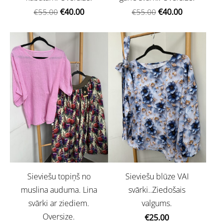
€40.00
€40.00
€55.00
€55.00
Sieviešu topiņš no
Sieviešu blūze VAI
muslina auduma. Lina
svārki..Ziedošais
svārki ar ziediem.
valgums.
Oversize.
€25.00