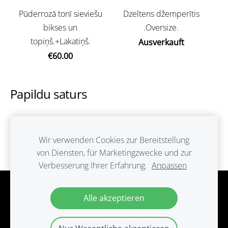
Pūderrozā tonī sieviešu
Dzeltens džemperītis
bikses un
.Oversize.
topiņš.+Lakatiņš.
Ausverkauft
€60.00
Papildu saturs
Šeit var ievadīt papildus saturu. Ja papildus satura
nav, tad šo bloku var noslēpt, nospiežot uz
Wir verwenden Cookies zur Bereitstellung
ikoniņas augšējā stūrī.
von Diensten, für Marketingzwecke und zur
Verbesserung Ihrer Erfahrung.
Anpassen
Cookies
Alle akzeptieren