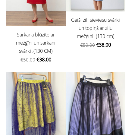
Gaiši zili sieviesu svārki
un topiņš ar zilu
Sarkana blūzīte ar
mežģīni. (130 cm)
mežģīni un sarkani
€38.00
€50.00
svārki .(130 CM)
€38.00
€50.00