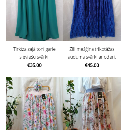
Tirkīza zaļā tonī garie
Zili mežģīna trikotāžas
sieviešu svārki.
auduma svārki ar oderi.
€35.00
€45.00