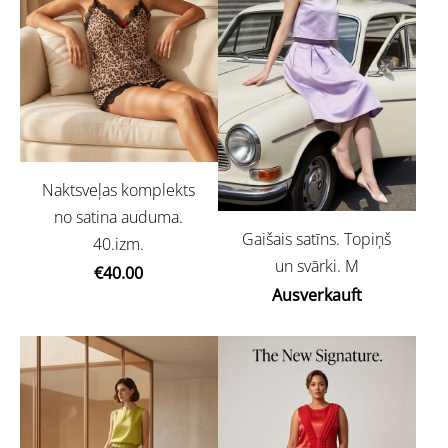
Naktsveļas komplekts
no satina auduma.
Gaišais satīns. Topiņš
40.izm.
un svārki. M
€40.00
Ausverkauft