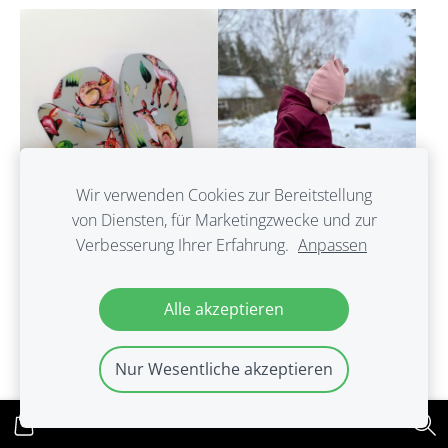
Wir verwenden Cookies zur Bereitstellung
von Diensten, für Marketingzwecke und zur
Verbesserung Ihrer Erfahrung.
Anpassen
Softshell cimdi.
Bordo tonī softshell
Alle akzeptieren
''Stirniņas.'' 1-6.g.
cimdi ar atstarotāju
tumsā. no 1-6 g.
€8.00
Nur Wesentliche akzeptieren
€12.00