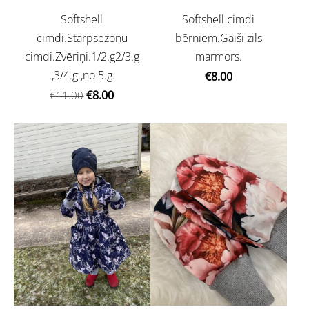
Softshell cimdi
Softshell
bērniem.Gaiši zils
cimdi.Starpsezonu
marmors.
cimdi.Zvēriņi.1/2.g2/3.g
.,3/4.g.,no 5.g.
€8.00
€8.00
€11.00