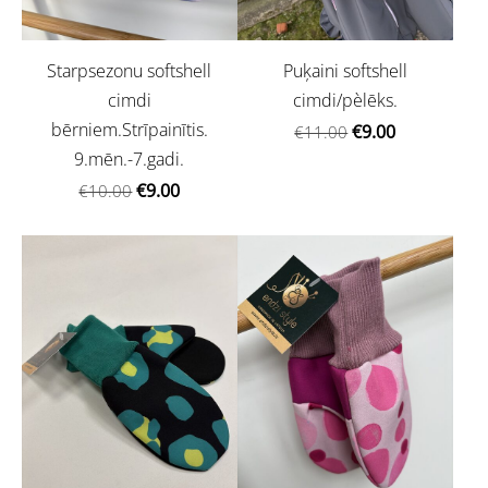
Starpsezonu softshell
Puķaini softshell
cimdi
cimdi/pèlēks.
bērniem.Strīpainītis.
€9.00
€11.00
9.mēn.-7.gadi.
€9.00
€10.00