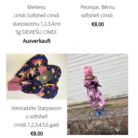
Meiteņu
Peonijas. Bērnu
cimdi.Softshell cimdi
softshell cimdi.
starpsezonu.1,2,3,4,no
€8.00
5g.SIEVIEŠU CIMDI.
Ausverkauft
Vienradzīte.Starpsezon
u softshell
cimdi.1,2,3,4,5,6.gadi
€8.00