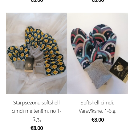
Starpsezonu softshell
Softshell cimdi.
cimdi meitenēm. no 1-
Varavīksne. 1-6.g.
6.g.,
€8.00
€8.00