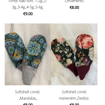
.Ornaments.
cimdi haki tonī. 1-2g.,2-
3g.,3-4g.,4-5g.,5-6g.
€8.00
€9.00
Softshell cimdi.
Softshell cimdi
,,Mandalas,,
meitenēm.Ziediņi.
€8.00
€8.00