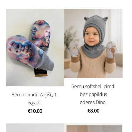
Bērnu softshell cimdi
bez papildus
Bērnu cimdi .Zaķīši,, 1-
oderes.Dino.
6,gadi.
€8.00
€10.00