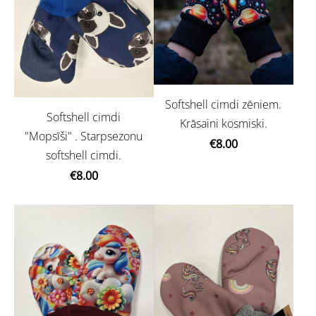
Softshell cimdi zēniem.
Softshell cimdi
Krāsaini kosmiski.
"Mopsīši" . Starpsezonu
€8.00
softshell cimdi.
€8.00