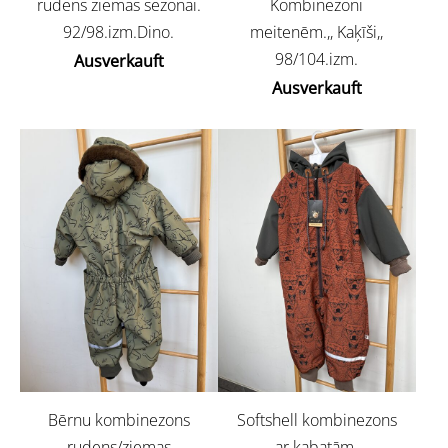
rudens ziemas sezonai.
Kombinezoni
92/98.izm.Dino.
meitenēm.,, Kaķīši,,
98/104.izm.
Ausverkauft
Ausverkauft
Bērnu kombinezons
Softshell kombinezons
rudens/ziemas
ar kabatām.