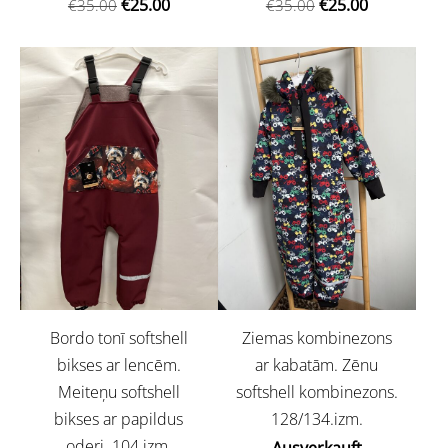
€25.00
€25.00
€35.00
€35.00
Bordo tonī softshell
Ziemas kombinezons
bikses ar lencēm.
ar kabatām. Zēnu
Meiteņu softshell
softshell kombinezons.
bikses ar papildus
128/134.izm.
oderi. 104.izm.