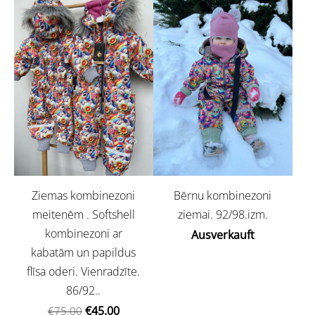
Ziemas kombinezoni
Bērnu kombinezoni
meitenēm . Softshell
ziemai. 92/98.izm.
kombinezoni ar
Ausverkauft
kabatām un papildus
flīsa oderi. Vienradzīte.
86/92..
€45.00
€75.00