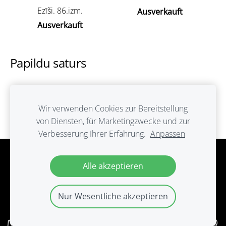
Ezīši. 86.izm.
Ausverkauft
Ausverkauft
Papildu saturs
Šeit var ievadīt papildus saturu. Ja papildus satura
nav, tad šo bloku var noslēpt, nospiežot uz
Wir verwenden Cookies zur Bereitstellung
ikoniņas augšējā stūrī.
von Diensten, für Marketingzwecke und zur
Verbesserung Ihrer Erfahrung.
Anpassen
Cookies
Alle akzeptieren
Nur Wesentliche akzeptieren