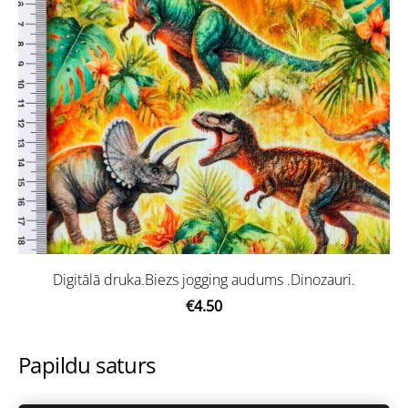
Digitālā druka.Biezs jogging audums .Dinozauri.
€4.50
Papildu saturs