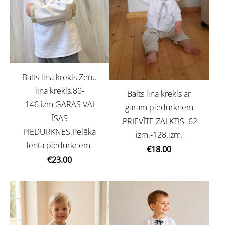
Balts lina krekls.Zēnu
lina krekls.80-
Balts lina krekls ar
146.izm.GARAS VAI
garām piedurknēm
ĪSAS
,PRIEVĪTE ZALKTIS. 62
PIEDURKNES.Pelēka
izm.-128.izm.
lenta piedurknēm.
€18.00
€23.00