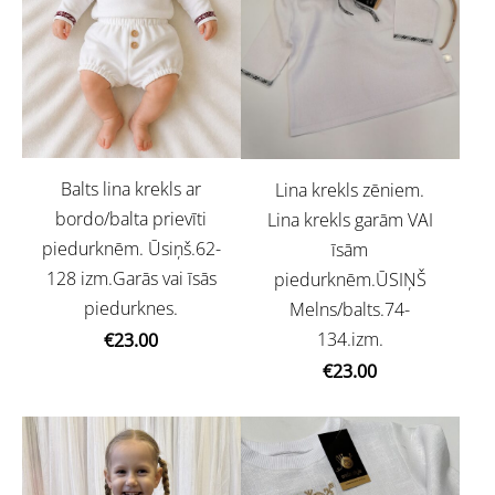
Balts lina krekls ar
Lina krekls zēniem.
bordo/balta prievīti
Lina krekls garām VAI
piedurknēm. Ūsiņš.62-
īsām
128 izm.Garās vai īsās
piedurknēm.ŪSIŅŠ
piedurknes.
Melns/balts.74-
134.izm.
€23.00
€23.00