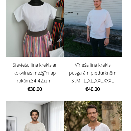
Sieviešu lina krekls ar
Vīrieša lina krekls
kokvilnas mežģīni ap
pusgarām piedurknēm
rokām.34-42.izm.
S .M., L.,XL.,XXL,XXXL
€30.00
€40.00