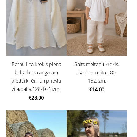
Balts meiteņu krekls.
Bērnu lina krekls piena
,,Saules meita,,. 80-
baltā krāsā ar garām
152.izm.
piedurknēm un prievīti
zila/balta.128-164.izm.
€14.00
€28.00