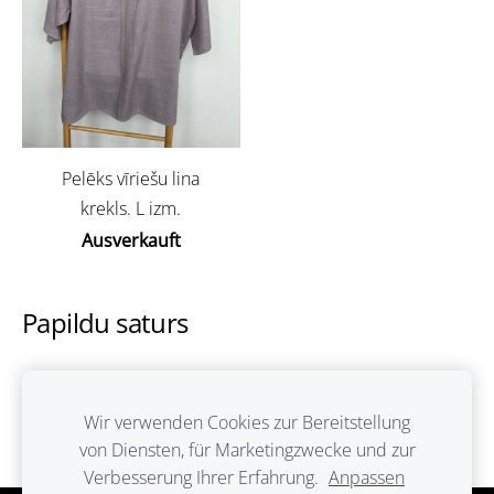
Pelēks vīriešu lina
krekls. L izm.
Ausverkauft
Papildu saturs
Šeit var ievadīt papildus saturu. Ja papildus satura
nav, tad šo bloku var noslēpt, nospiežot uz
Wir verwenden Cookies zur Bereitstellung
ikoniņas augšējā stūrī.
von Diensten, für Marketingzwecke und zur
Verbesserung Ihrer Erfahrung.
Anpassen