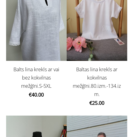
Balts lina krekls ar vai
Baltas lina krekls ar
bez kokvilnas
kokvilnas
mežģīni.S-5XL
mežģīni.80.izm.-134.iz
m.
€40.00
€25.00