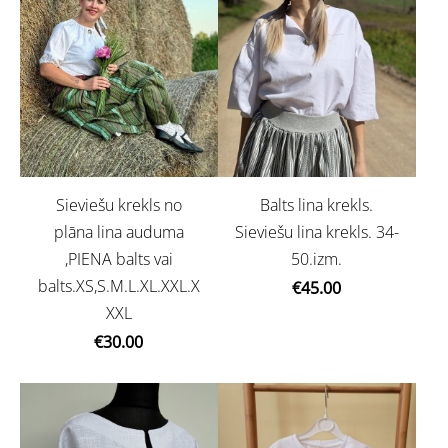
Sieviešu krekls no
Balts lina krekls.
plāna lina auduma
Sieviešu lina krekls. 34-
,PIENA balts vai
50.izm.
balts.XS,S.M.L.XL.XXL.X
€45.00
XXL
€30.00