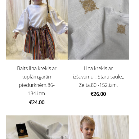
Balts lina krekls ar
Lina krekls ar
kuplàm,garām
izšuvumu.,, Staru saule,,
piedurknēm.86-
Zelta.80 -152.izm,
134.izm.
€26.00
€24.00