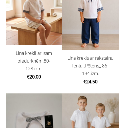
Lina krekli ar īsām
Lina krekls ar rakstainu
piedurknēm.80-
lenti. ,,Pēteris,, 86-
128.izm.
134.izm.
€20.00
€24.50