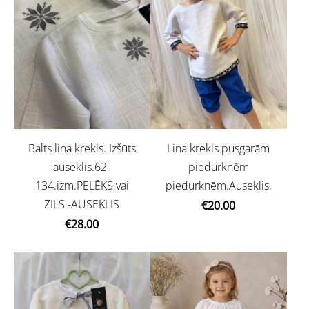
Balts lina krekls. Izšūts
Lina krekls pusgarām
auseklis.62-
piedurknēm
134.izm.PELĒKS vai
piedurknēm.Auseklis.
ZILS -AUSEKLIS
€20.00
€28.00