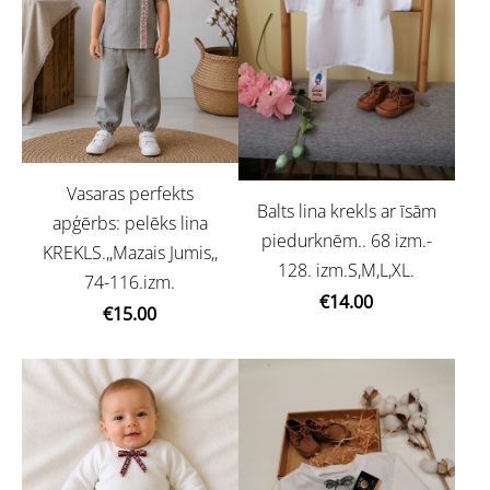
Vasaras perfekts
Balts lina krekls ar īsām
apģērbs: pelēks lina
piedurknēm.. 68 izm.-
KREKLS.,,Mazais Jumis,,
128. izm.S,M,L,XL.
74-116.izm.
€14.00
€15.00