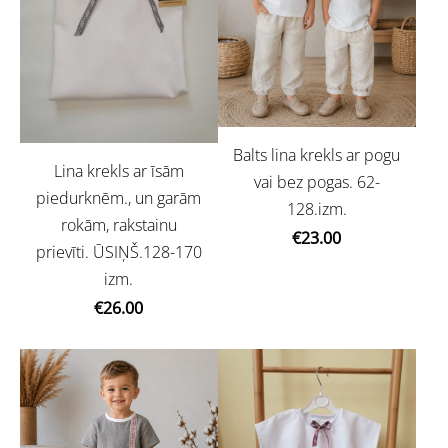
Balts lina krekls ar pogu
Lina krekls ar īsām
vai bez pogas. 62-
piedurknēm., un garām
128.izm.
rokām, rakstainu
€23.00
prievīti. ŪSIŅŠ.128-170
izm.
€26.00