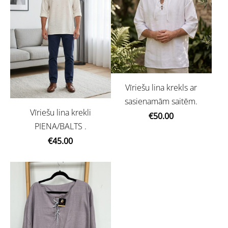
Vīriešu lina krekls ar
sasienamām saitēm.
Vīriešu lina krekli
€50.00
PIENA/BALTS .
€45.00