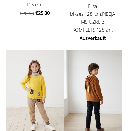
116.izm.
Flīsa
€25.00
€28.50
bikses.128.izm.PIEEJA
MS UZREIZ
KOMPLETS.128izm.
Ausverkauft