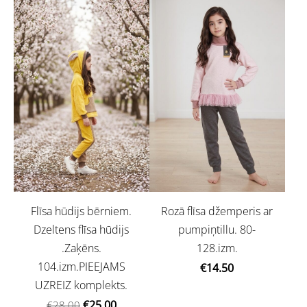
Flīsa hūdijs bērniem.
Rozā flīsa džemperis ar
Dzeltens flīsa hūdijs
pumpiņtillu. 80-
.Zaķēns.
128.izm.
104.izm.PIEEJAMS
€14.50
UZREIZ komplekts.
€25.00
€28.00