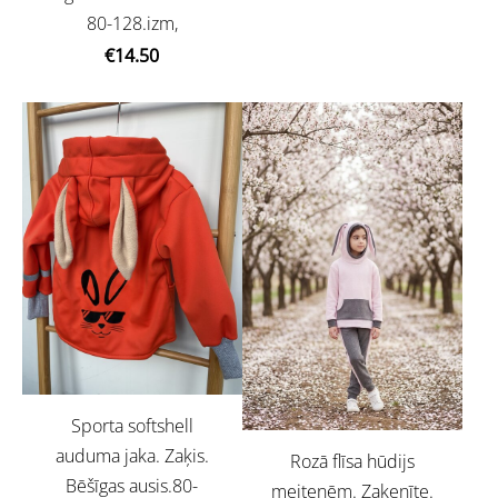
80-128.izm,
€14.50
Sporta softshell
auduma jaka. Zaķis.
Rozā flīsa hūdijs
Bēšīgas ausis.80-
meitenēm. Zaķenīte.