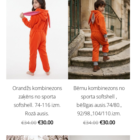
Orandžs kombinezons
Bērnu kombinezons no
zaķēns no sporta
sporta softshell ,
softshell. 74-116 izm.
bēšīgas ausis.74/80.,
Rozā ausis.
92/98.,104/110.izm.
€30.00
€30.00
€34.00
€34.00