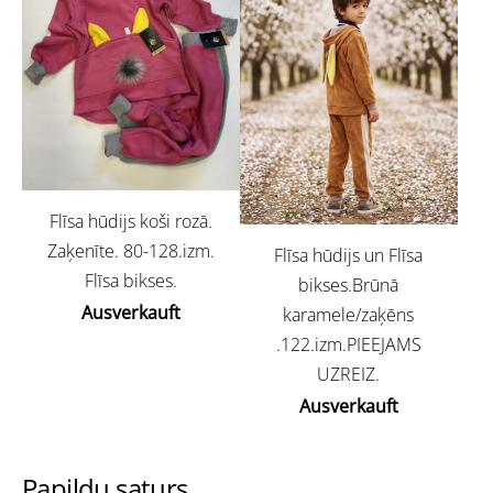
Flīsa hūdijs koši rozā.
Zaķenīte. 80-128.izm.
Flīsa hūdijs un Flīsa
Flīsa bikses.
bikses.Brūnā
Ausverkauft
karamele/zaķēns
.122.izm.PIEEJAMS
UZREIZ.
Ausverkauft
Papildu saturs