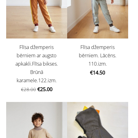
Flīsa džemperis
Flīsa džemperis
bērniem ar augsto
bērniem. Lācēns.
apkakli.Flīsa bikses.
110.izm.
Brūnā
€14.50
karamele.122.izm.
€25.00
€28.00