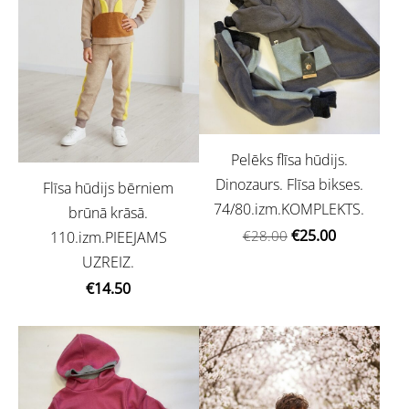
Pelēks flīsa hūdijs.
Dinozaurs. Flīsa bikses.
Flīsa hūdijs bērniem
74/80.izm.KOMPLEKTS.
brūnā krāsā.
€25.00
€28.00
110.izm.PIEEJAMS
UZREIZ.
€14.50