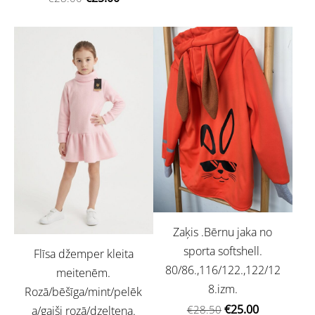
Zaķis .Bērnu jaka no
sporta softshell.
Flīsa džemper kleita
80/86.,116/122.,122/12
meitenēm.
8.izm.
Rozā/bēšīga/mint/pelēk
€25.00
€28.50
a/gaiši rozā/dzeltena.