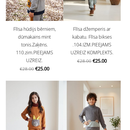
Flīsa hūdijs bērniem,
Flīsa džemperis ar
dūmakains mint
kabatu. Flīsa bikses
tonis.Zaķēns.
.104.IZM.PIEEJAMS
110.zim.PIEEJAMS
UZREIZ KOMPLEKTS.
UZREIZ.
€25.00
€28.00
€25.00
€28.00