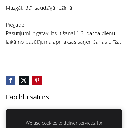
Mazgāt 30° saudzīgā režīmā.
Piegāde:
Pasūtījumi ir gatavi izsūtīšanai 1-3. darba dienu
laikā no pasūtījuma apmaksas saņemšanas brīža.
Papildu saturs
Šeit var ievadīt papildus saturu. Ja papildus satura
nav, tad šo bloku var noslēpt, nospiežot uz
We use cookies to deliver services, for