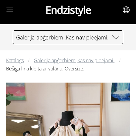
Endzistyle
Galerija apģērbiem ,Kas nav pieejami.
Katalogs
Galerija apģērbiem ,Kas nav pieejami.
Bēšīga lina kleita ar volānu. Oversize.