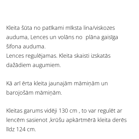
Kleita šūta no patīkami mīksta lina/viskozes
auduma, Lences un volāns no plāna gaisīga
šifona auduma.
Lences regulējamas. Kleita skaisti izskatās
dažādiem augumiem.
Kā arī ērta kleita jaunajām māmiņām un
barojošām māmiņām.
Kleitas garums vidēji 130 cm , to var regulēt ar
lencēm sasienot ,krūšu apkārtmērā kleita derēs
līdz 124 cm.