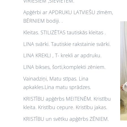
VĪRIEŠIEM ,SIEVIETĒM.
Apģērbi ar APDRUKU LATVIEŠU zīmēm,
BĒRNIEM bodiji. .
Kleitas. STILIZĒTAS tautiskās kleitas .
LINA svārki. Tautiskie rakstainie svārki.
LINA KREKLI , T- krekli ar apdruku.
LINA bikses, šorti,komplekti zēniem.
Vainadziņi, Matu stīpas. Lina
apkakles.Lina matu sprādzes.
KRISTĪBU apģērbs MEITENĒM. Kristību
kleita. Kristību cepure. Kristību jakas.
KRISTĪBU un svētku apģērbs ZĒNIEM.