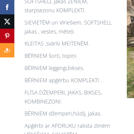
SOFTSHELL jakas ZĒNIEM,
starpsezonu KOMPLEKTI.
SIEVIETĒM un Vīriešiem. SOFTSHELL
jakas , vestes, mēteļi.
KLEITAS ,svārki MEITENĒM.
BĒRNIEM šorti, topiņi.
BĒRNIEM leggingi,bikses.
BĒRNIEM apģērbu KOMPLEKTI .
FLĪSA DŽEMPERI, JAKAS, BIKSES,
KOMBINEZONI.
BĒRNIEM džemperi,hūdij, jakas.
Apģērbi ar APDRUKU raksta zīmēm