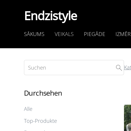
Endzistyle
SĀKUMS
VEIKALS
PIEGĀDE
IZMĒR
Ka
Durchsehen
Alle
Top-Produkte