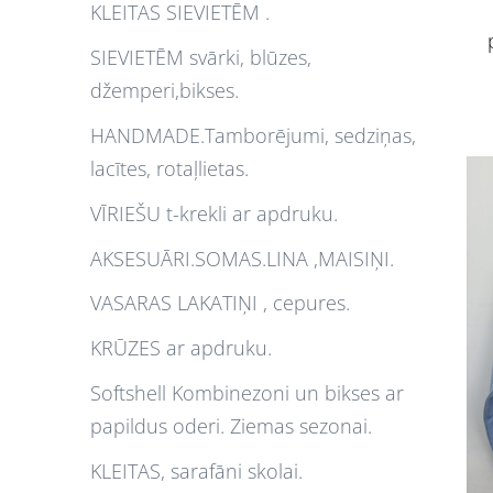
KLEITAS SIEVIETĒM .
SIEVIETĒM svārki, blūzes,
džemperi,bikses.
HANDMADE.Tamborējumi, sedziņas,
lacītes, rotaļlietas.
VĪRIEŠU t-krekli ar apdruku.
AKSESUĀRI.SOMAS.LINA ,MAISIŅI.
VASARAS LAKATIŅI , cepures.
KRŪZES ar apdruku.
Softshell Kombinezoni un bikses ar
papildus oderi. Ziemas sezonai.
KLEITAS, sarafāni skolai.