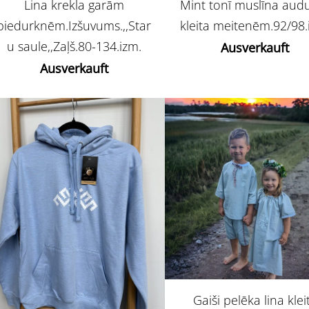
Lina krekla garām
Mint tonī muslīna au
piedurknēm.Izšuvums.,,Star
kleita meitenēm.92/98.
u saule,,Zaļš.80-134.izm.
Ausverkauft
Ausverkauft
Gaiši pelēka lina klei