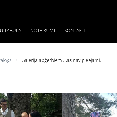
U TABULA
NOTEIKUMI
KONTAKTI
talogs
Galerija apģērbiem ,Kas nav pieejami.