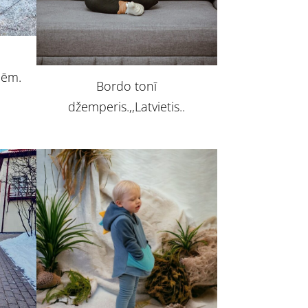
nēm.
Bordo tonī
džemperis.,,Latvietis..