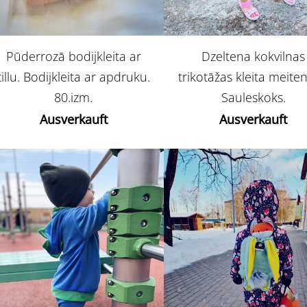
Pūderrozā bodijkleita ar
Dzeltena kokvilnas
tillu. Bodijkleita ar apdruku.
trikotāžas kleita meite
80.izm.
Sauleskoks.
Ausverkauft
Ausverkauft