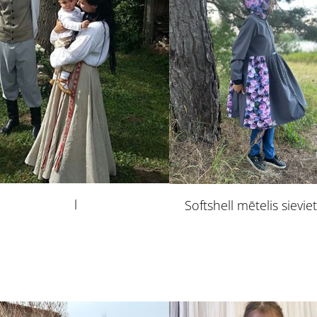
l
Softshell mētelis sievie