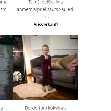
duma
Tumši pelēks lina
izm.
apmetnis/priekšauts.Saulesk
oks.
Ausverkauft
ta
Bordo tonī kokvilnas