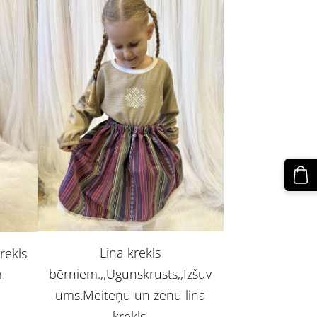
Lina krekls
krekls
bērniem.,,Ugunskrusts,,Izšuv
.
ums.Meiteņu un zēnu lina
krekls.