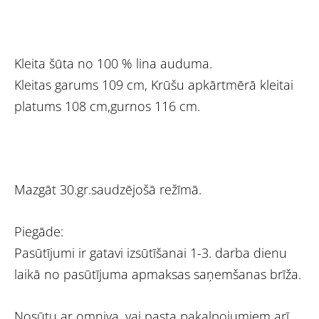
Kleita šūta no 100 % lina auduma.
Kleitas garums 109 cm, Krūšu apkārtmērā kleitai
platums 108 cm,gurnos 116 cm.
Mazgāt 30.gr.saudzējošā režīmā.
Piegāde:
Pasūtījumi ir gatavi izsūtīšanai 1-3. darba dienu
laikā no pasūtījuma apmaksas saņemšanas brīža.
Nosūtu ar omniva, vai pasta pakalpojumiem arī