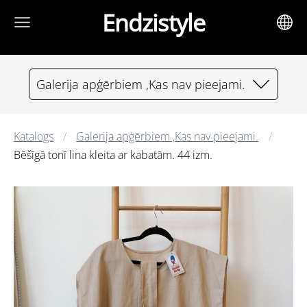
Endzistyle
Galerija apģērbiem ,Kas nav pieejami.
Katalogs
Galerija apģērbiem ,Kas nav pieejami.
Bēšīgā tonī lina kleita ar kabatām. 44 izm.