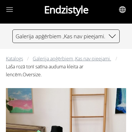
Endzistyle
Galerija apģērbiem ,Kas nav pieejami.
Katalogs
Galerija apģērbiem ,Kas nav pieejami.
Laša rozā tonī satīna auduma kleita ar
lencēm.Oversize.