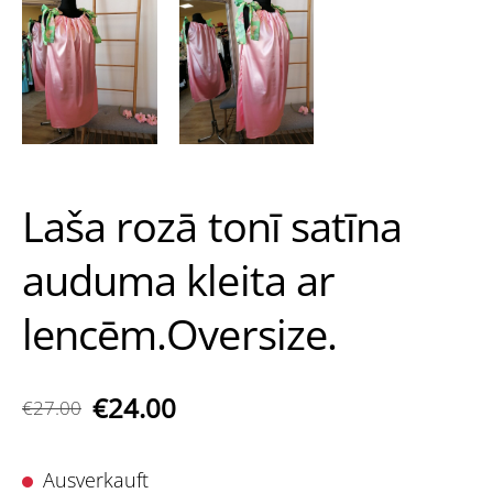
Laša rozā tonī satīna
auduma kleita ar
lencēm.Oversize.
€24.00
€27.00
Ausverkauft