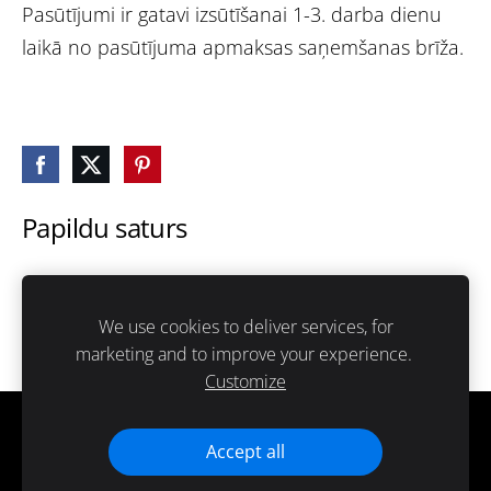
Pasūtījumi ir gatavi izsūtīšanai 1-3. darba dienu
laikā no pasūtījuma apmaksas saņemšanas brīža.
Papildu saturs
Šeit var ievadīt papildus saturu. Ja papildus satura
nav, tad šo bloku var noslēpt, nospiežot uz
We use cookies to deliver services, for
ikoniņas augšējā stūrī.
marketing and to improve your experience.
Customize
Cookies
Accept all