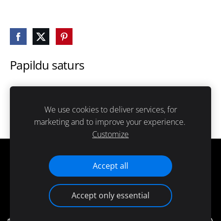
Papildu saturs
Šeit var ievadīt papildus saturu. Ja papildus satura
nav, tad šo bloku var noslēpt, nospiežot uz
We use cookies to deliver services, for
ikoniņas augšējā stūrī.
marketing and to improve your experience.
Customize
Cookies
Accept all
Accept only essential