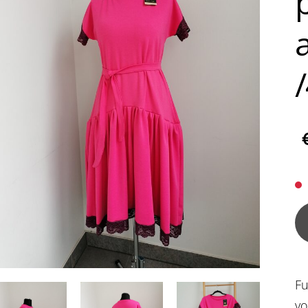
Fu
vo