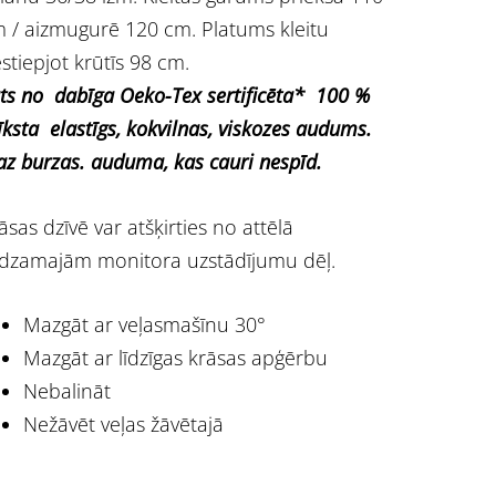
 / aizmugurē 120 cm. Platums kleitu
stiepjot krūtīs 98 cm.
ts no dabīga Oeko-Tex sertificēta* 100 %
īksta
elastīgs, kokvilnas, viskozes audums.
z burzas.
auduma, kas cauri nespīd.
āsas dzīvē var atšķirties no attēlā
dzamajām monitora uzstādījumu dēļ.
Mazgāt ar veļasmašīnu 30°
Mazgāt ar līdzīgas krāsas apģērbu
Nebalināt
Nežāvēt veļas žāvētajā