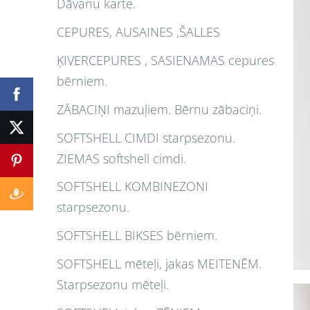
Dāvanu karte.
CEPURES, AUSAINES ,ŠALLES
ĶIVERCEPURES , SASIENAMAS cepures
bērniem.
ZĀBACIŅI mazuļiem. Bērnu zābaciņi.
SOFTSHELL CIMDI starpsezonu.
ZIEMAS softshell cimdi.
SOFTSHELL KOMBINEZONI
starpsezonu.
SOFTSHELL BIKSES bērniem.
SOFTSHELL mēteļi, jakas MEITENĒM.
Starpsezonu mēteļi.