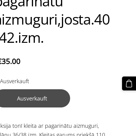
pagarinātu
aizmuguri,josta.40
/42.izm.
€35.00
Ausverkauft
Ausverkauft
ksija tonī kleita ar pagarinātu aizmuguri,
lānu 36/38 izm. Kleitas garums priekšā 110