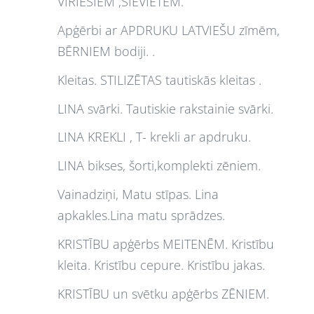
VĪRIEŠIEM ,SIEVIETĒM.
Apģērbi ar APDRUKU LATVIEŠU zīmēm,
BĒRNIEM bodiji. .
Kleitas. STILIZĒTAS tautiskās kleitas .
LINA svārki. Tautiskie rakstainie svārki.
LINA KREKLI , T- krekli ar apdruku.
LINA bikses, šorti,komplekti zēniem.
Vainadziņi, Matu stīpas. Lina
apkakles.Lina matu sprādzes.
KRISTĪBU apģērbs MEITENĒM. Kristību
kleita. Kristību cepure. Kristību jakas.
KRISTĪBU un svētku apģērbs ZĒNIEM.