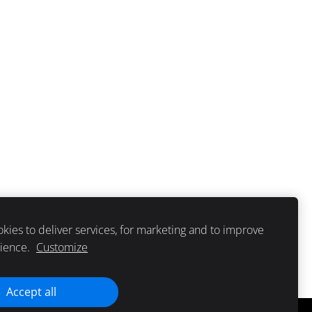
kies to deliver services, for marketing and to improve
rience.
Customize
Accept all