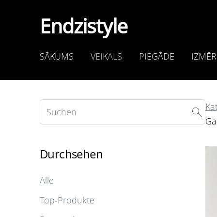
Endzistyle
SĀKUMS
VEIKALS
PIEGĀDE
IZMĒR
Ka
Gai
Durchsehen
Alle
Top-Produkte