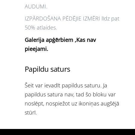
AUDUMI.
IZPĀRDOŠANA PĒDĒJIE IZMĒRI līdz pat
50% atlaides.
Galerija apģērbiem ,Kas nav
pieejami.
Papildu saturs
Šeit var ievadīt papildus saturu. Ja
papildus satura nav, tad šo bloku var
noslēpt, nospiežot uz ikoniņas augšējā
stūrī.