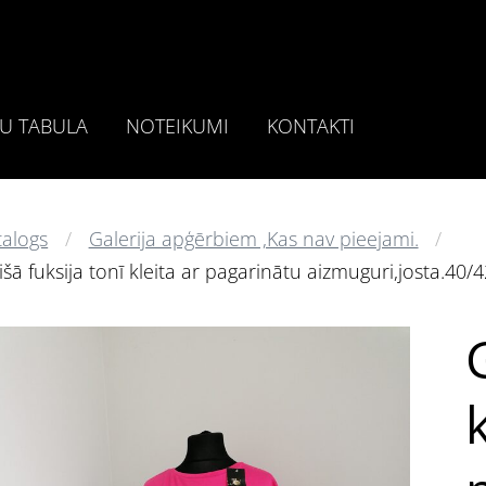
U TABULA
NOTEIKUMI
KONTAKTI
talogs
Galerija apģērbiem ,Kas nav pieejami.
šā fuksija tonī kleita ar pagarinātu aizmuguri,josta.40/4
k