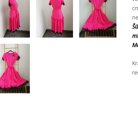
cm
ne
Šū
m
Ma
Kr
re