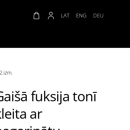
LAT
ENG
DEU
2.izm.
Gaišā fuksija tonī
leita ar