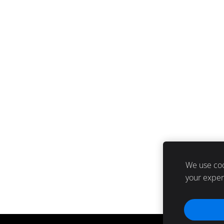
We use coo
your expe