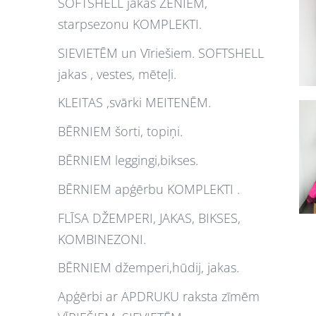
SOFTSHELL jakas ZĒNIEM,
starpsezonu KOMPLEKTI.
SIEVIETĒM un Vīriešiem. SOFTSHELL
jakas , vestes, mēteļi.
KLEITAS ,svārki MEITENĒM.
BĒRNIEM šorti, topiņi.
BĒRNIEM leggingi,bikses.
BĒRNIEM apģērbu KOMPLEKTI .
FLĪSA DŽEMPERI, JAKAS, BIKSES,
KOMBINEZONI.
BĒRNIEM džemperi,hūdij, jakas.
Apģērbi ar APDRUKU raksta zīmēm