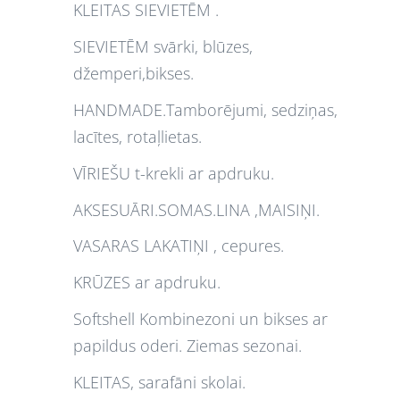
KLEITAS SIEVIETĒM .
SIEVIETĒM svārki, blūzes,
džemperi,bikses.
HANDMADE.Tamborējumi, sedziņas,
lacītes, rotaļlietas.
VĪRIEŠU t-krekli ar apdruku.
AKSESUĀRI.SOMAS.LINA ,MAISIŅI.
VASARAS LAKATIŅI , cepures.
KRŪZES ar apdruku.
Softshell Kombinezoni un bikses ar
papildus oderi. Ziemas sezonai.
KLEITAS, sarafāni skolai.