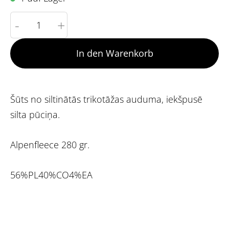
-
+
In den Warenkorb
Šūts no siltinātās trikotāžas auduma, iekšpusē
silta pūciņa.
Alpenfleece 280 gr.
56%PL40%CO4%EA