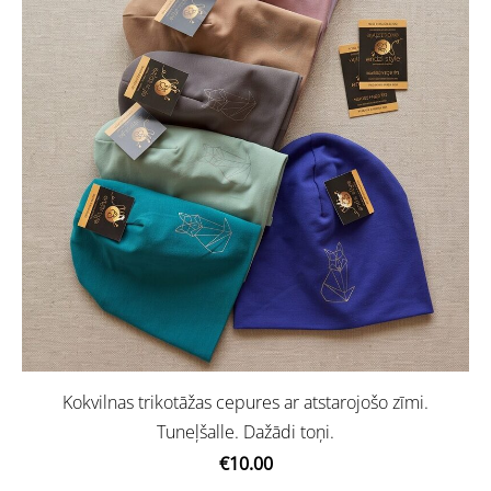
Kokvilnas trikotāžas cepures ar atstarojošo zīmi.
Tuneļšalle. Dažādi toņi.
€10.00