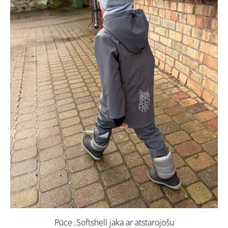
Pūce .Softshell jaka ar atstarojošu