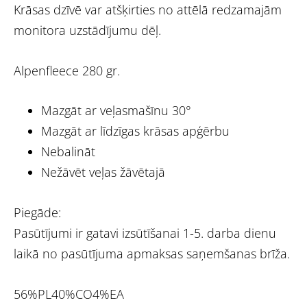
Krāsas dzīvē var atšķirties no attēlā redzamajām
monitora uzstādījumu dēļ.
Alpenfleece 280 gr.
Mazgāt ar veļasmašīnu 30°
Mazgāt ar līdzīgas krāsas apģērbu
Nebalināt
Nežāvēt veļas žāvētajā
Piegāde:
Pasūtījumi ir gatavi izsūtīšanai 1-5. darba dienu
laikā no pasūtījuma apmaksas saņemšanas brīža.
56%PL40%CO4%EA