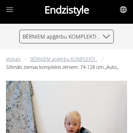
Endzistyle
BĒRNIEM apģērbu KOMPLEKTI .
Veikals
BĒRNIEM apģērbu KOMPLEKTI .
Siltināts ziemas komplekts zēniem. 74-128 izm.,,Auto,,