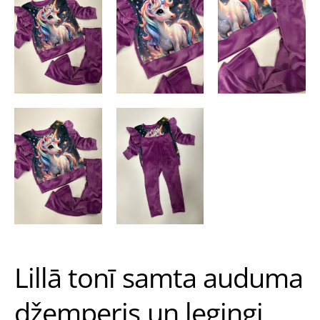
Lillā tonī samta auduma
džemperis un legingi