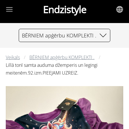
Endzistyle
BĒRNIEM apģērbu KOMPLEKTI .
Veikals
BĒRNIEM apģērbu KOMPLEKTI .
Lillā tonī samta auduma džemperis un legingi
meitenēm.92.izm.PIEEJAMI UZREIZ.