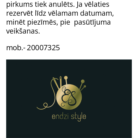
pirkums tiek anulēts. Ja vēlaties
rezervēt līdz vēlamam datumam,
minēt piezīmēs, pie pasūtījuma
veikšanas.
mob.- 20007325