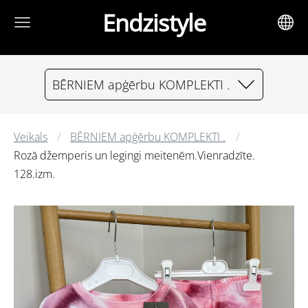
Endzistyle
BĒRNIEM apģērbu KOMPLEKTI .
Veikals
BĒRNIEM apģērbu KOMPLEKTI .
Rozā džemperis un legingi meitenēm.Vienradzīte.
128.izm.