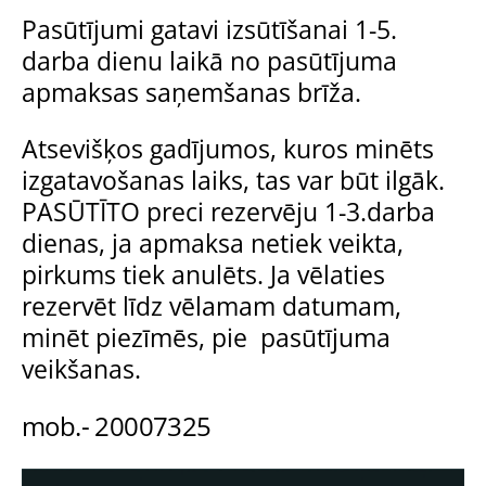
Pasūtījumi gatavi izsūtīšanai 1-5.
darba dienu laikā no pasūtījuma
apmaksas saņemšanas brīža.
Atsevišķos gadījumos, kuros minēts
izgatavošanas laiks, tas var būt ilgāk.
PASŪTĪTO preci rezervēju 1-3.darba
dienas, ja apmaksa netiek veikta,
pirkums tiek anulēts. Ja vēlaties
rezervēt līdz vēlamam datumam,
minēt piezīmēs, pie pasūtījuma
veikšanas.
mob.- 20007325