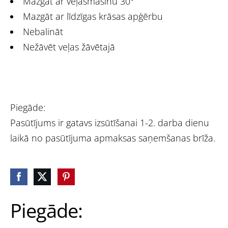
Mazgāt ar veļasmašīnu 30°
Mazgāt ar līdzīgas krāsas apģērbu
Nebalināt
Nežāvēt veļas žāvētajā
Piegāde:
Pasūtījums ir gatavs izsūtīšanai 1-2. darba dienu
laikā no pasūtījuma apmaksas saņemšanas brīža.
Piegāde: