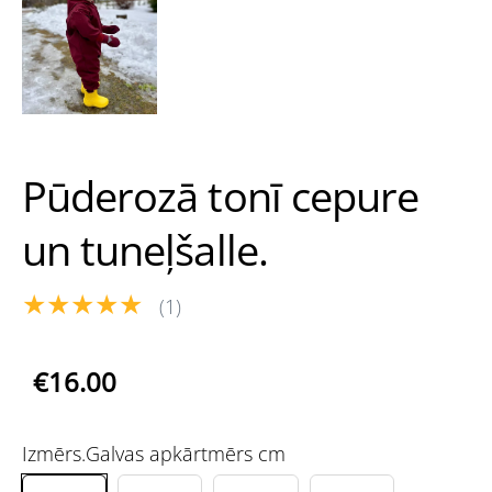
Pūderozā tonī cepure
un tuneļšalle.
★★★★★
(1)
€16.00
Izmērs.Galvas apkārtmērs cm