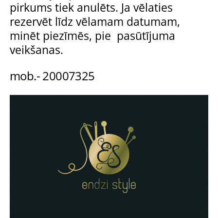
pirkums tiek anulēts. Ja vēlaties
rezervēt līdz vēlamam datumam,
minēt piezīmēs, pie pasūtījuma
veikšanas.
mob.- 20007325