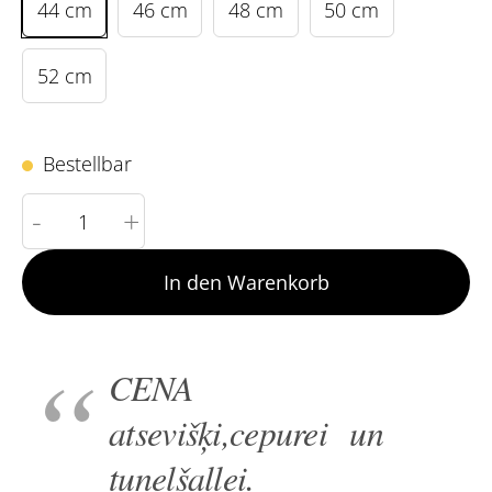
44 cm
46 cm
48 cm
50 cm
52 cm
Bestellbar
-
+
In den Warenkorb
CENA
atsevišķi,cepurei un
tuneļšallei.