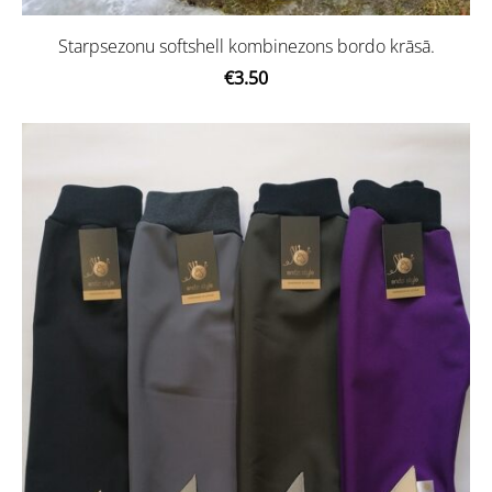
Starpsezonu softshell kombinezons bordo krāsā.
€3.50