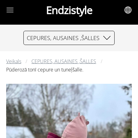
Endzistyle
CEPURES, AUSAINES ,ŠALLES
Veikals
CEPURES, AUSAINES ,ŠALLES
Pūderozā tonī cepure un tuneļšalle.