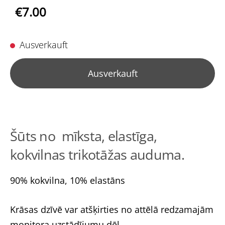
€7.00
Ausverkauft
Ausverkauft
Šūts no mīksta, elastīga,
kokvilnas trikotāžas auduma.
90% kokvilna, 10% elastāns
Krāsas dzīvē var atšķirties no attēlā redzamajām
monitora uzstādījumu dēļ.