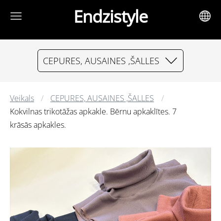
Endzistyle
CEPURES, AUSAINES ,ŠALLES
Veikals
CEPURES, AUSAINES ,ŠALLES
Kokvilnas trikotāžas apkakle. Bērnu apkaklītes. 7
krāsās apkakles.