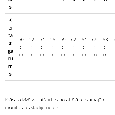
s
Kl
ei
ta
50
52
54
56
59
62
64
66
68
s
c
c
c
c
c
c
c
c
c
ga
m
m
m
m
m
m
m
m
m
ru
m
s
Krāsas dzīvē var atšķirties no attēlā redzamajām
monitora uzstādījumu dēļ.