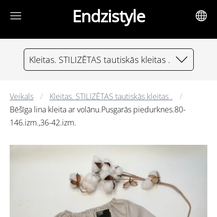
Endzistyle
Kleitas. STILIZĒTAS tautiskās kleitas .
Veikals
Kleitas. STILIZĒTAS tautiskās kleitas .
Bēšīga lina kleita ar volānu.Pusgarās piedurknes.80-
146.izm.,36-42.izm.