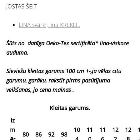
JOSTAS ŠEIT
LINA svārki, lina KREKLI .
Šūts no dabīga Oeko-Tex sertificēta* lina-viskoze
auduma.
Sieviešu kleitas garums 100 cm +-,ja vēlas citu
garumu, garāku, rakstīt pirms pasūtījuma
veikšanas, jo cena mainas .
Kleitas garums.
Iz
m
10
11
11
12
12
80
86
92
98
ēr
4
0
6
2
8