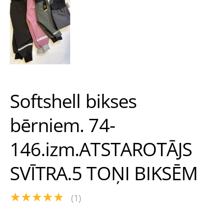
Softshell bikses
bērniem. 74-
146.izm.ATSTAROTĀJS
SVĪTRA.5 TOŅI BIKSĒM
★★★★★
(1)