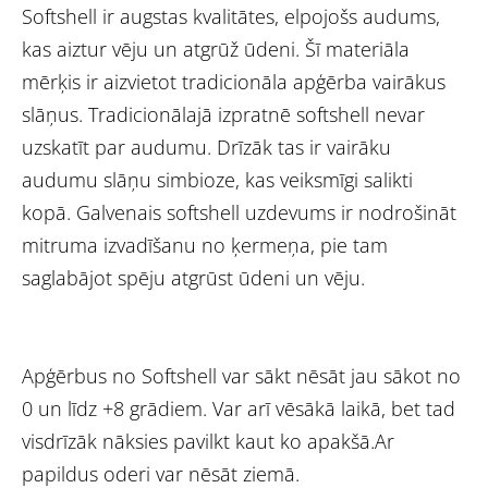
Softshell ir augstas kvalitātes, elpojošs audums,
kas aiztur vēju un atgrūž ūdeni. Šī materiāla
mērķis ir aizvietot tradicionāla apģērba vairākus
slāņus. Tradicionālajā izpratnē softshell nevar
uzskatīt par audumu. Drīzāk tas ir vairāku
audumu slāņu simbioze, kas veiksmīgi salikti
kopā. Galvenais softshell uzdevums ir nodrošināt
mitruma izvadīšanu no ķermeņa, pie tam
saglabājot spēju atgrūst ūdeni un vēju.
Apģērbus no Softshell var sākt nēsāt jau sākot no
0 un līdz +8 grādiem. Var arī vēsākā laikā, bet tad
visdrīzāk nāksies pavilkt kaut ko apakšā.Ar
papildus oderi var nēsāt ziemā.