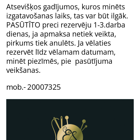
Atsevišķos gadījumos, kuros minēts
izgatavošanas laiks, tas var būt ilgāk.
PASŪTĪTO preci rezervēju 1-3.darba
dienas, ja apmaksa netiek veikta,
pirkums tiek anulēts. Ja vēlaties
rezervēt līdz vēlamam datumam,
minēt piezīmēs, pie pasūtījuma
veikšanas.
mob.- 20007325