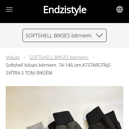
Endzistyle
SOFTSHELL BIKSES bērniem.
Veikals
SOFTSHELL BIKSES bērniem.
Softshell bikses bērniem. 74-146.izm.ATSTAROTĀJS
SVĪTRA.5 TOŅI BIKSĒM