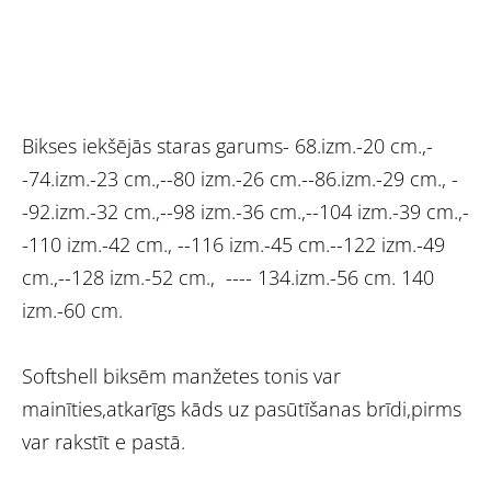
Bikses iekšējās staras garums- 68.izm.-20 cm.,-
-74.izm.-23 cm.,--80 izm.-26 cm.--86.izm.-29 cm., -
-92.izm.-32 cm.,--98 izm.-36 cm.,--104 izm.-39 cm.,-
-110 izm.-42 cm., --116 izm.-45 cm.--122 izm.-49
cm.,--128 izm.-52 cm., ---- 134.izm.-56 cm. 140
izm.-60 cm.
Softshell biksēm manžetes tonis var
mainīties,atkarīgs kāds uz pasūtīšanas brīdi,pirms
var rakstīt e pastā.