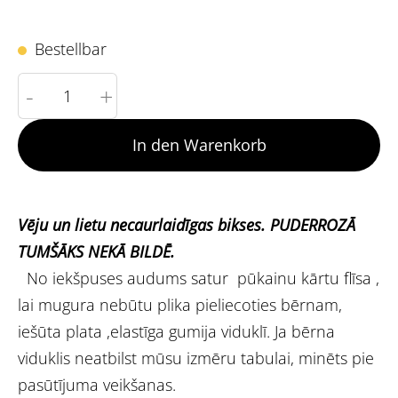
Bestellbar
-
+
In den Warenkorb
Vēju un lietu necaurlaidīgas bikses. PUDERROZĀ
TUMŠĀKS NEKĀ BILDĒ.
No iekšpuses audums satur pūkainu kārtu flīsa ,
lai mugura nebūtu plika pieliecoties bērnam,
iešūta plata ,elastīga gumija viduklī. Ja bērna
viduklis neatbilst mūsu izmēru tabulai, minēts pie
pasūtījuma veikšanas.