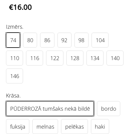
€16.00
Izmērs.
74
80
86
92
98
104
110
116
122
128
134
140
146
Krāsa.
PŪDERROZĀ tumšaks nekā bildē
bordo
fuksija
melnas
pelēkas
haki