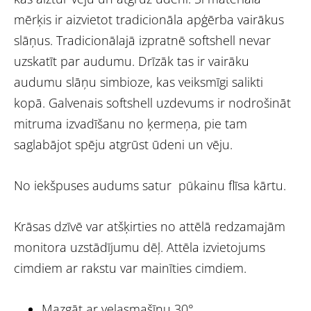
mērķis ir aizvietot tradicionāla apģērba vairākus
slāņus. Tradicionālajā izpratnē softshell nevar
uzskatīt par audumu. Drīzāk tas ir vairāku
audumu slāņu simbioze, kas veiksmīgi salikti
kopā. Galvenais softshell uzdevums ir nodrošināt
mitruma izvadīšanu no ķermeņa, pie tam
saglabājot spēju atgrūst ūdeni un vēju.
No iekšpuses audums satur pūkainu flīsa kārtu.
Krāsas dzīvē var atšķirties no attēlā redzamajām
monitora uzstādījumu dēļ. Attēla izvietojums
cimdiem ar rakstu var mainīties cimdiem.
Mazgāt ar veļasmašīnu 30°