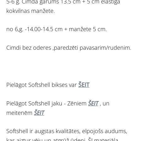
5-6 g. Cimda garums 13.5 cm + 5 cm elastīga
kokvilnas manžete.
no 6,g. -14.00-14.5 cm + manžete 5 cm.
Cimdi bez oderes ,paredzēti pavasarim/rudenim.
Pielāgot Softshell bikses var
ŠEIT
Pielāgot Softshell jaku - Zēniem
ŠEIT
, un
meitenēm
ŠEIT
Softshell ir augstas kvalitātes, elpojošs audums,
kas aiztur vēju un atgrūž ūdeni. Šī materiāla