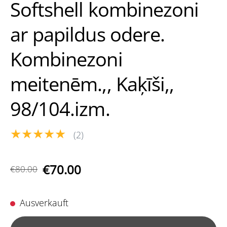
Softshell kombinezoni
ar papildus odere.
Kombinezoni
meitenēm.,, Kaķīši,,
98/104.izm.
★★★★★
(2)
€70.00
€80.00
Ausverkauft