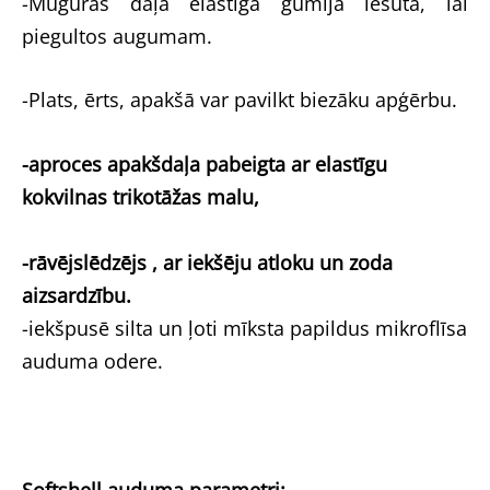
-Muguras daļā elastīga gumija iešūta, lai
piegultos augumam.
-Plats, ērts, apakšā var pavilkt biezāku apģērbu.
-aproces apakšdaļa pabeigta ar elastīgu
kokvilnas trikotāžas malu,
-rāvējslēdzējs , ar iekšēju atloku un zoda
aizsardzību.
-iekšpusē silta un ļoti mīksta papildus mikroflīsa
auduma odere.
Softshell auduma parametri: