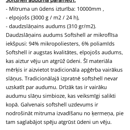
- Mitruma un ūdens izturība: 10000mm ,
- elpojošs (3000 g / m2 / 24 h),
- daudzslāņains audums (310 gr/m2).
Daudzslāņains audums Softshell ar mikroflīsa
iekšpusi: 94% mikropoliesters, 6% poliamīds
Softshell ir augstas kvalitātes, elpojošs audums,
kas aiztur vēju un atgrūž ūdeni. Šī materiāla
mērķis ir aizvietot tradicionāla apģērba vairākus
slāņus. Tradicionālajā izpratnē softshell nevar
uzskatīt par audumu. Drīzāk tas ir vairāku
audumu slāņu simbioze, kas veiksmīgi salikti
kopā. Galvenais softshell uzdevums ir
nodrošināt mitruma izvadīšanu no ķermeņa, pie
tam saglabājot spēju atgrūst ūdeni un vēju.