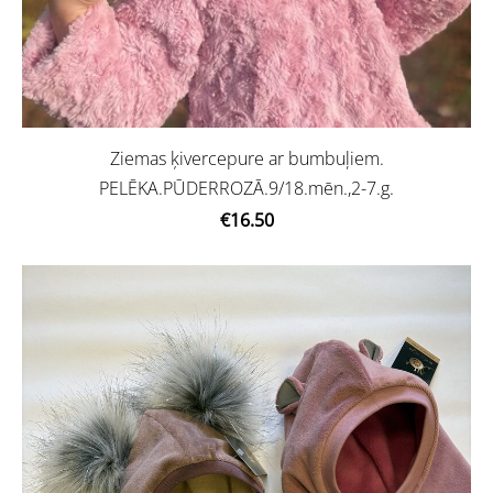
Ziemas ķivercepure ar bumbuļiem.
PELĒKA.PŪDERROZĀ.9/18.mēn.,2-7.g.
€16.50