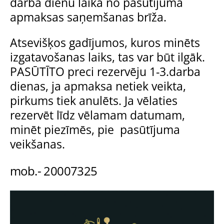
darba dienu laikā no pasūtījuma
apmaksas saņemšanas brīža.
Atsevišķos gadījumos, kuros minēts
izgatavošanas laiks, tas var būt ilgāk.
PASŪTĪTO preci rezervēju 1-3.darba
dienas, ja apmaksa netiek veikta,
pirkums tiek anulēts. Ja vēlaties
rezervēt līdz vēlamam datumam,
minēt piezīmēs, pie pasūtījuma
veikšanas.
mob.- 20007325