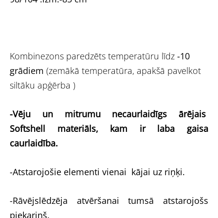
Kombinezons paredzēts temperatūru līdz
-10
grādiem
(zemākā temperatūra, apakšā pavelkot
siltāku apģērba )
-Vēju un mitrumu necaurlaidīgs ārējais
Softshell materiāls, kam ir laba gaisa
caurlaidība.
-Atstarojošie elementi vienai kājai uz riņķi.
-Rāvējslēdzēja atvēršanai tumsā atstarojošs
piekariņš.