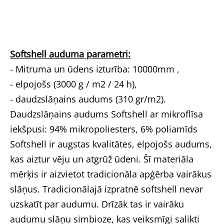
Softshell auduma parametri:
- Mitruma un ūdens izturība: 10000mm ,
- elpojošs (3000 g / m2 / 24 h),
- daudzslāņains audums (310 gr/m2).
Daudzslāņains audums Softshell ar mikroflīsa
iekšpusi: 94% mikropoliesters, 6% poliamīds
Softshell ir augstas kvalitātes, elpojošs audums,
kas aiztur vēju un atgrūž ūdeni. Šī materiāla
mērķis ir aizvietot tradicionāla apģērba vairākus
slāņus. Tradicionālajā izpratnē softshell nevar
uzskatīt par audumu. Drīzāk tas ir vairāku
audumu slāņu simbioze, kas veiksmīgi salikti