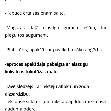
-Kapuce ērta sasienam saite.
-Muguras daļā elastīga gumija iešūta, lai
piegultos augumam.
-Plats, ērts, apakšā var pavilkt biezāku apģērbu.
-aproces apakšdaļa pabeigta ar elastīgu
kokvilnas trikotāžas malu,
-rāvējslēdzējs , ar iekšēju atloku un zoda
aizsardzību.
-iekšpusē silta un ļoti mīksta papildus mikroflīsa
auduma odere.