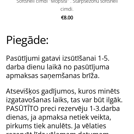
Softshell cimdi "Mopsīši" . Starpsezonu softshell
cimdi.
€8.00
Piegāde:
Pasūtījumi gatavi izsūtīšanai 1-5.
darba dienu laikā no pasūtījuma
apmaksas saņemšanas brīža.
Atsevišķos gadījumos, kuros minēts
izgatavošanas laiks, tas var būt ilgāk.
PASŪTĪTO preci rezervēju 1-3.darba
dienas, ja apmaksa netiek veikta,
pirkums tiek anulēts. Ja vēlaties