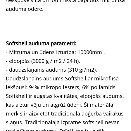
-iekšpusē silta un ļoti mīksta papildus mikroflīsa
auduma odere.
Softshell auduma parametri:
- Mitruma un ūdens izturība: 10000mm ,
- elpojošs (3000 g / m2 / 24 h),
- daudzslāņains audums (310 gr/m2).
Daudzslāņains audums Softshell ar mikroflīsa
iekšpusi: 94% mikropoliesters, 6% poliamīds
Softshell ir augstas kvalitātes, elpojošs audums,
kas aiztur vēju un atgrūž ūdeni. Šī materiāla
mērķis ir aizvietot tradicionāla apģērba vairākus
slāņus. Tradicionālajā izpratnē softshell nevar
uzskatīt par audumu. Drīzāk tas ir vairāku