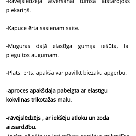
-Rāvējslēdzēja atvēršanai tumsā atstarojošs
piekariņš.
-Kapuce ērta sasienam saite.
-Muguras daļā elastīga gumija iešūta, lai
piegultos augumam.
-Plats, ērts, apakšā var pavilkt biezāku apģērbu.
-aproces apakšdaļa pabeigta ar elastīgu
kokvilnas trikotāžas malu,
-rāvējslēdzējs , ar iekšēju atloku un zoda
aizsardzību.