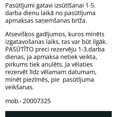
Pasūtījumi gatavi izsūtīšanai 1-5.
darba dienu laikā no pasūtījuma
apmaksas saņemšanas brīža.
Atsevišķos gadījumos, kuros minēts
izgatavošanas laiks, tas var būt ilgāk.
PASŪTĪTO preci rezervēju 1-3.darba
dienas, ja apmaksa netiek veikta,
pirkums tiek anulēts. Ja vēlaties
rezervēt līdz vēlamam datumam,
minēt piezīmēs, pie pasūtījuma
veikšanas.
mob.- 20007325