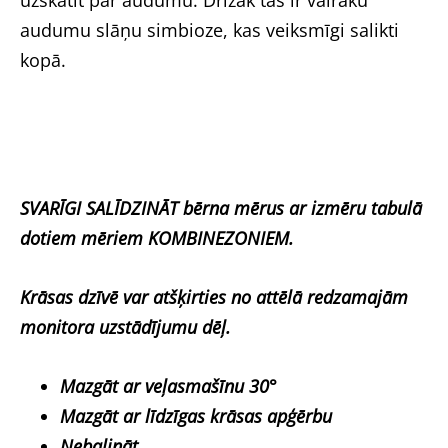
audumu slāņu simbioze, kas veiksmīgi salikti
kopā.
SVARĪGI SALĪDZINĀT bērna mērus ar izmēru tabulā
dotiem mēriem KOMBINEZONIEM.
Krāsas dzīvē var atšķirties no attēlā redzamajām
monitora uzstādījumu dēļ.
Mazgāt ar veļasmašīnu 30°
Mazgāt ar līdzīgas krāsas apģērbu
Nebalināt