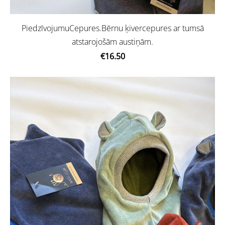
PiedzīvojumuCepures.Bērnu ķivercepures ar tumsā
atstarojošām austiņām.
€16.50