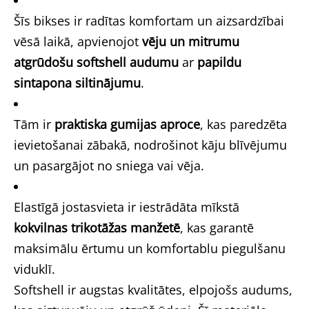
Šīs bikses ir radītas komfortam un aizsardzībai
vēsā laikā, apvienojot
vēju un mitrumu
atgrūdošu softshell audumu
ar
papildu
sintapona siltinājumu
.
Tām ir
praktiska gumijas aproce
, kas paredzēta
ievietošanai zābakā, nodrošinot kāju blīvējumu
un pasargājot no sniega vai vēja.
Elastīgā jostasvieta ir iestrādāta mīkstā
kokvilnas trikotāžas manžetē
, kas garantē
maksimālu ērtumu un komfortablu piegulšanu
viduklī.
Softshell ir augstas kvalitātes, elpojošs audums,