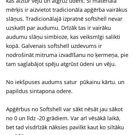
kas aiztur vēju un atgrūž ūdeni. Šī materiāla
mērķis ir aizvietot tradicionāla apģērba vairākus
slāņus. Tradicionālajā izpratnē softshell nevar
uzskatīt par audumu. Drīzāk tas ir vairāku
audumu slāņu simbioze, kas veiksmīgi salikti
kopā. Galvenais softshell uzdevums ir
nodrošināt mitruma izvadīšanu no ķermeņa, pie
tam saglabājot spēju atgrūst ūdeni un vēju.
No iekšpuses audums satur pūkainu kārtu. un
papildus sintapona odere.
Apģērbus no Softshell var sākt nēsāt jau sākot
no 0 un līdz -20 grādiem. Var arī vēsākā laikā,
bet tad visdrīzāk nāksies pavilkt kaut ko siltāku