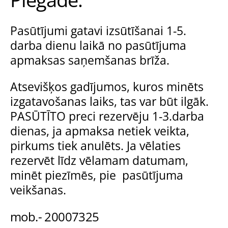
Pasūtījumi gatavi izsūtīšanai 1-5.
darba dienu laikā no pasūtījuma
apmaksas saņemšanas brīža.
Atsevišķos gadījumos, kuros minēts
izgatavošanas laiks, tas var būt ilgāk.
PASŪTĪTO preci rezervēju 1-3.darba
dienas, ja apmaksa netiek veikta,
pirkums tiek anulēts. Ja vēlaties
rezervēt līdz vēlamam datumam,
minēt piezīmēs, pie pasūtījuma
veikšanas.
mob.- 20007325