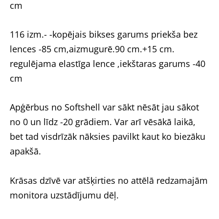
cm
116 izm.-
-kopējais bikses garums priekša bez
lences -85 cm,aizmugurē.90 cm.+15 cm.
regulējama elastīga lence ,iekštaras garums -40
cm
Apģērbus no Softshell var sākt nēsāt jau sākot
no 0 un līdz -20 grādiem. Var arī vēsākā laikā,
bet tad visdrīzāk nāksies pavilkt kaut ko biezāku
apakšā.
Krāsas dzīvē var atšķirties no attēlā redzamajām
monitora uzstādījumu dēļ.