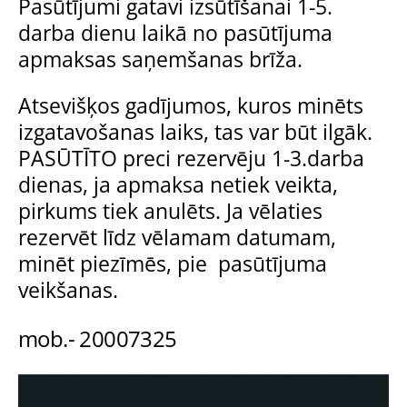
Pasūtījumi gatavi izsūtīšanai 1-5.
darba dienu laikā no pasūtījuma
apmaksas saņemšanas brīža.
Atsevišķos gadījumos, kuros minēts
izgatavošanas laiks, tas var būt ilgāk.
PASŪTĪTO preci rezervēju 1-3.darba
dienas, ja apmaksa netiek veikta,
pirkums tiek anulēts. Ja vēlaties
rezervēt līdz vēlamam datumam,
minēt piezīmēs, pie pasūtījuma
veikšanas.
mob.- 20007325