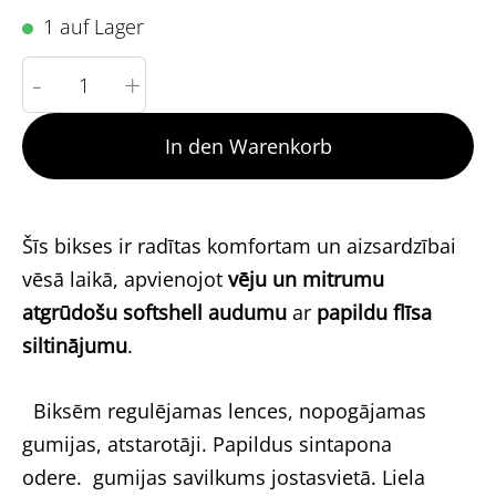
1 auf Lager
-
+
In den Warenkorb
Šīs bikses ir radītas komfortam un aizsardzībai
vēsā laikā, apvienojot
vēju un mitrumu
atgrūdošu softshell audumu
ar
papildu flīsa
siltinājumu
.
Biksēm regulējamas lences, nopogājamas
gumijas, atstarotāji. Papildus sintapona
odere.
gumijas savilkums jostasvietā. Liela