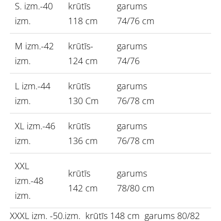
S. izm.-40
krūtīs
garums
izm.
118 cm
74/76 cm
M izm.-42
krūtīs-
garums
izm.
124 cm
74/76
L izm.-44
krūtīs
garums
izm.
130 Cm
76/78 cm
XL izm.-46
krūtīs
garums
izm.
136 cm
76/78 cm
XXL
krūtīs
garums
izm.-48
142 cm
78/80 cm
izm.
XXXL izm. -50.izm. krūtīs 148 cm garums 80/82