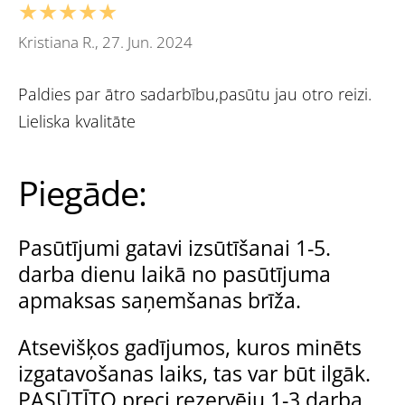
★★★★★
Kristiana R., 27. Jun. 2024
Paldies par ātro sadarbību,pasūtu jau otro reizi.
Lieliska kvalitāte
Piegāde:
Pasūtījumi gatavi izsūtīšanai 1-5.
darba dienu laikā no pasūtījuma
apmaksas saņemšanas brīža.
Atsevišķos gadījumos, kuros minēts
izgatavošanas laiks, tas var būt ilgāk.
PASŪTĪTO preci rezervēju 1-3.darba