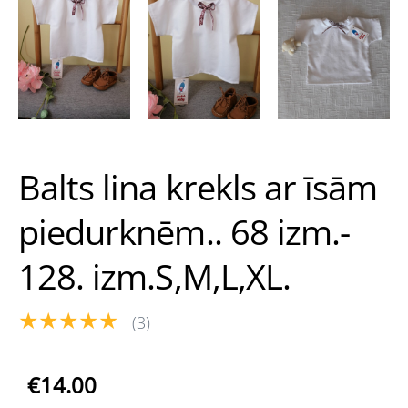
Balts lina krekls ar īsām
piedurknēm.. 68 izm.-
128. izm.S,M,L,XL.
★★★★★
(3)
€14.00