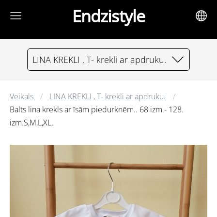
Endzistyle
LINA KREKLI , T- krekli ar apdruku.
Veikals
LINA KREKLI , T- krekli ar apdruku.
Balts lina krekls ar īsām piedurknēm.. 68 izm.- 128.
izm.S,M,L,XL.