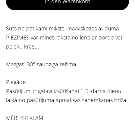
In den Warenkorb
Šūts no patīkami mīksta lina/viskozes auduma.
PIEZĪMĒS var minēt rakstaino lenti ar bordo vai
pelēku krāsu.
Mazgāt 30° saudzīgā režīmā.
Piegāde:
Pasūtījumi ir gatavi izsūtīšanai 1-5. darba dienu
laikā no pasūtījuma apmaksas saņemšanas brīža.
MĒRI KREKLAM.