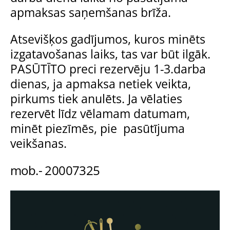
apmaksas saņemšanas brīža.
Atsevišķos gadījumos, kuros minēts
izgatavošanas laiks, tas var būt ilgāk.
PASŪTĪTO preci rezervēju 1-3.darba
dienas, ja apmaksa netiek veikta,
pirkums tiek anulēts. Ja vēlaties
rezervēt līdz vēlamam datumam,
minēt piezīmēs, pie pasūtījuma
veikšanas.
mob.- 20007325