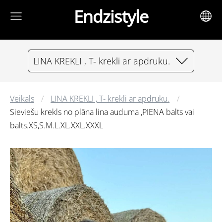
Endzistyle
LINA KREKLI , T- krekli ar apdruku.
Veikals
LINA KREKLI , T- krekli ar apdruku.
Sieviešu krekls no plāna lina auduma ,PIENA balts vai
balts.XS,S.M.L.XL.XXL.XXXL