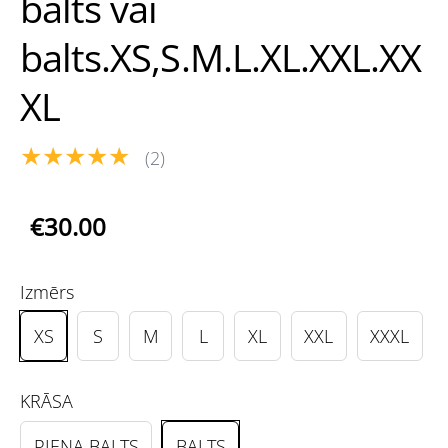
balts vai
balts.XS,S.M.L.XL.XXL.XX
XL
★★★★★
(2)
€30.00
Izmērs
XS
S
M
L
XL
XXL
XXXL
KRĀSA
PIENA BALTS
BALTS