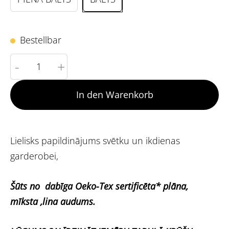
Bestellbar
-
+
In den Warenkorb
Lielisks papildinājums svētku un ikdienas
garderobei,
Šūts no dabīga Oeko-Tex sertificēta* plāna,
mīksta ,lina audums.