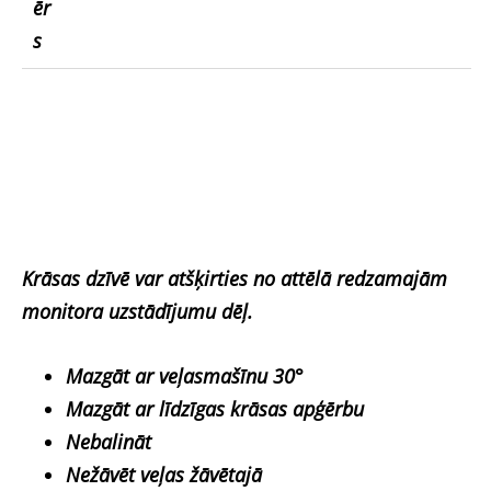
ēr
s
Krāsas dzīvē var atšķirties no attēlā redzamajām
monitora uzstādījumu dēļ.
Mazgāt ar veļasmašīnu 30°
Mazgāt ar līdzīgas krāsas apģērbu
Nebalināt
Nežāvēt veļas žāvētajā