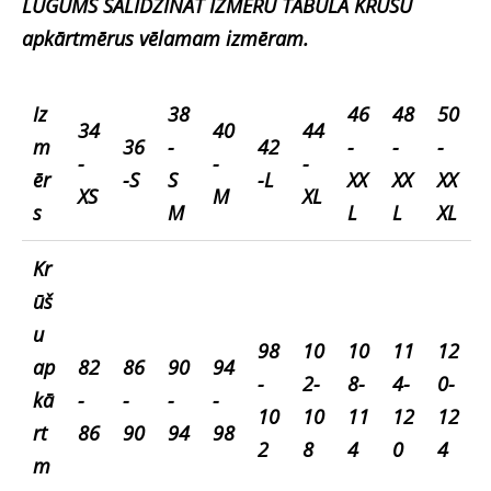
LŪGUMS SALĪDZINĀT IZMĒRU TABULĀ KRŪŠU
apkārtmērus vēlamam izmēram.
Iz
38
46
48
50
34
40
44
m
36
-
42
-
-
-
-
-
-
ēr
-S
S
-L
XX
XX
XX
XS
M
XL
s
M
L
L
XL
Kr
ūš
u
98
10
10
11
12
ap
82
86
90
94
-
2-
8-
4-
0-
kā
-
-
-
-
10
10
11
12
12
rt
86
90
94
98
2
8
4
0
4
m