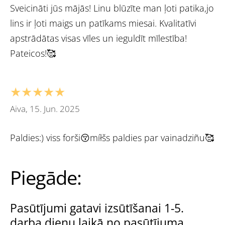
Sveicināti jūs mājās! Linu blūzīte man ļoti patika,jo
lins ir ļoti maigs un patīkams miesai. Kvalitatīvi
apstrādātas visas vīles un ieguldīt mīlestība!
Pateicos!🥰
★★★★★
Aiva, 15. Jun. 2025
Paldies:) viss forši😚míłšs paldies par vainadziñu🥰
Piegāde:
Pasūtījumi gatavi izsūtīšanai 1-5.
darba dienu laikā no pasūtījuma