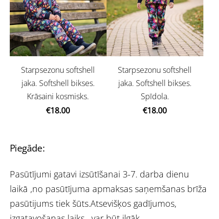
Starpsezonu softshell
Starpsezonu softshell
jaka. Softshell bikses.
jaka. Softshell bikses.
Krāsaini kosmisks.
Spīdola.
€18.00
€18.00
Piegāde:
Pasūtījumi gatavi izsūtīšanai 3-7. darba dienu
laikā ,no pasūtījuma apmaksas saņemšanas brīža
pasūtijums tiek šūts.Atsevišķos gadījumos,
izgatavošanas laiks, var būt ilgāk.