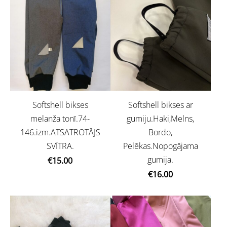
Softshell bikses
Softshell bikses ar
melanža tonī.74-
gumiju.Haki,Melns,
146.izm.ATSATROTĀJS
Bordo,
SVĪTRA.
Pelēkas.Nopogājama
gumija.
€15.00
€16.00