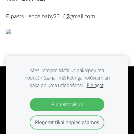
E-pasts -
endzibaby2016@gmail.com
Mēs lietojam sīkfailus pakalpojuma
nodrošināšanai, mārketinga nolūkiem un
Sīkdatnes
pakalpojuma uzlabošanai.
Pielāgot
Paldies ka atbalsti ražots Latvijā.
Pieņemt visus
Pieņemt tikai nepieciešamos