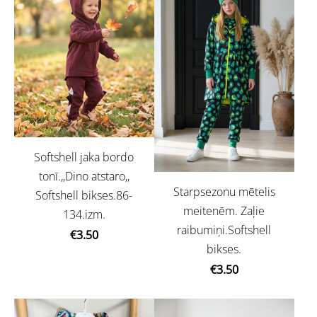
Softshell jaka bordo
tonī.,,Dino atstaro,,
Starpsezonu mētelis
Softshell bikses.86-
meitenēm. Zaļie
134.izm.
raibumiņi.Softshell
€3.50
bikses.
€3.50