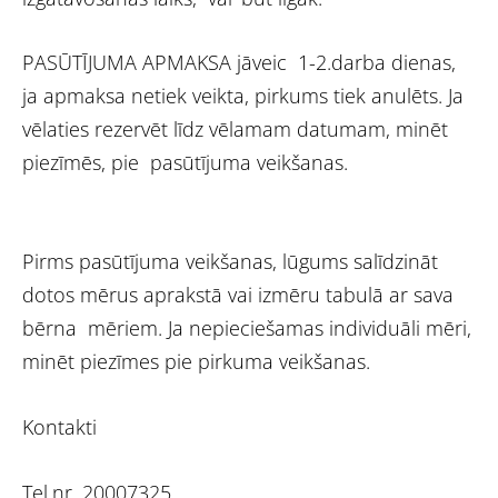
PASŪTĪJUMA APMAKSA jāveic 1-2.darba dienas,
ja apmaksa netiek veikta, pirkums tiek anulēts. Ja
vēlaties rezervēt līdz vēlamam datumam, minēt
piezīmēs, pie pasūtījuma veikšanas.
Pirms pasūtījuma veikšanas, lūgums salīdzināt
dotos mērus aprakstā vai izmēru tabulā ar sava
bērna mēriem. Ja nepieciešamas individuāli mēri,
minēt piezīmes pie pirkuma veikšanas.
Kontakti
Tel.nr. 20007325