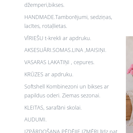
džemperi,bikses.
HANDMADE.Tamborējumi, sedziņas,
lacītes, rotaļlietas.
VĪRIEŠU t-krekli ar apdruku.
AKSESUĀRI.SOMAS.LINA ,MAISIŅI.
VASARAS LAKATIŅI , cepures.
KRŪZES ar apdruku.
Softshell Kombinezoni un bikses ar
papildus oderi. Ziemas sezonai.
KLEITAS, sarafāni skolai.
AUDUMI.
IZPĀRDOŠANA PĒDĒJIE IZMĒRI līdz pat