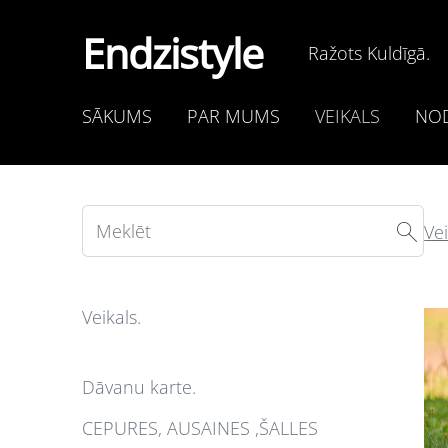
Endzistyle
Ražots Kuldīgā.
SĀKUMS
PAR MUMS
VEIKALS
NOD
Vei
Veikals.
Dāvanu karte.
CEPURES, AUSAINES ,ŠALLES