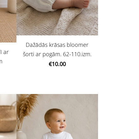
Dažādās krāsas bloomer
I ar
šorti ar pogām. 62-110.izm.
zm
€10.00