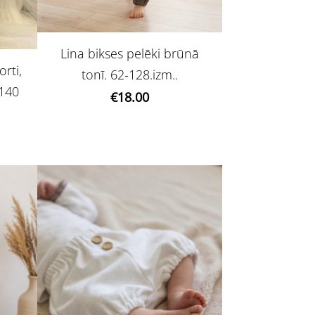
Lina bikses pelēki brūnā
orti,
tonī. 62-128.izm..
-140
€18.00