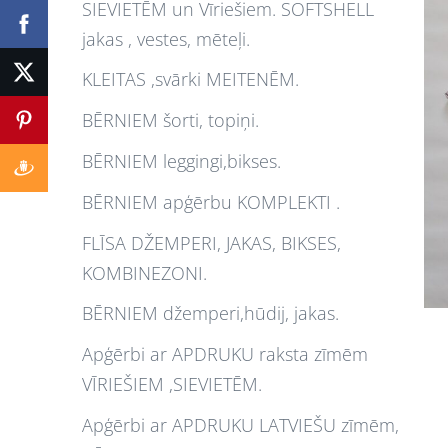
SIEVIETĒM un Vīriešiem. SOFTSHELL
jakas , vestes, mēteļi.
KLEITAS ,svārki MEITENĒM.
BĒRNIEM šorti, topiņi.
BĒRNIEM leggingi,bikses.
BĒRNIEM apģērbu KOMPLEKTI .
FLĪSA DŽEMPERI, JAKAS, BIKSES,
KOMBINEZONI.
BĒRNIEM džemperi,hūdij, jakas.
Apģērbi ar APDRUKU raksta zīmēm
VĪRIEŠIEM ,SIEVIETĒM.
Apģērbi ar APDRUKU LATVIEŠU zīmēm,