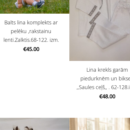
Balts lina komplekts ar
pelēku ,rakstainu
lenti.Zalktis.68-122. izm.
€45.00
Lina krekls garām
piedurknēm un bikse
,,Saules ceļš,, . 62-128.
€48.00