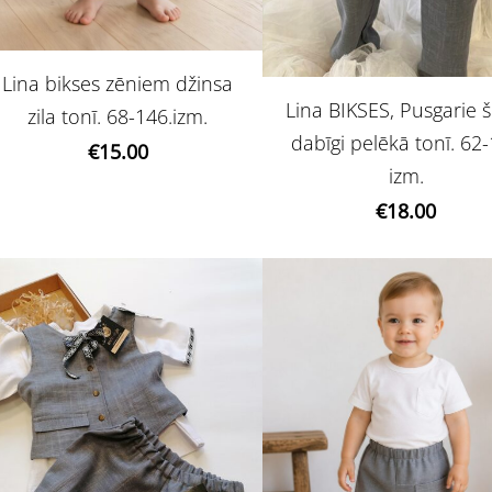
Lina bikses zēniem džinsa
Lina BIKSES, Pusgarie š
zila tonī. 68-146.izm.
dabīgi pelēkā tonī. 62
€15.00
izm.
€18.00