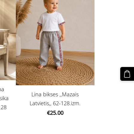
ba
Lina bikses ,,Mazais
sika
Latvietis,, 62-128.izm.
-128
€25.00