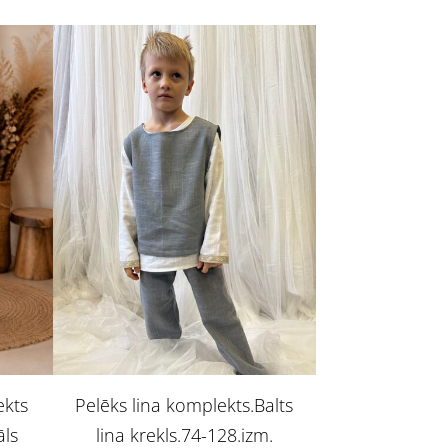
ekts
Pelēks lina komplekts.Balts
āls
lina krekls.74-128.izm.