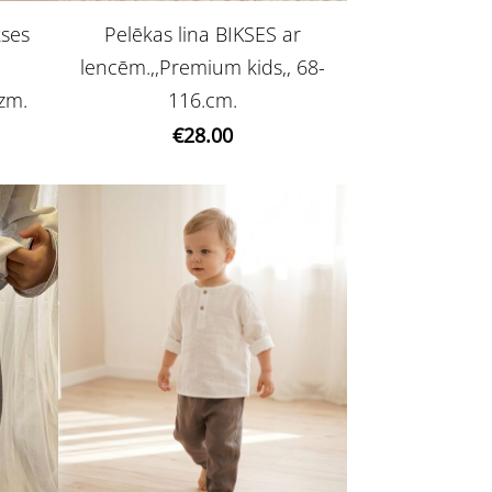
kses
Pelēkas lina BIKSES ar
lencēm.,,Premium kids,, 68-
izm.
116.cm.
€28.00