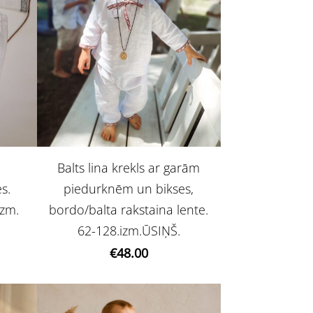
Balts lina krekls ar garām
s.
piedurknēm un bikses,
izm.
bordo/balta rakstaina lente.
62-128.izm.ŪSIŅŠ.
€48.00