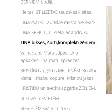
BĒRNIEM bodiji. .
Kleitas. STILIZĒTAS tautiskās kleitas .
LINA svārki. Tautiskie rakstainie svārki.
LINA KREKLI , T- krekli ar apdruku.
LINA bikses, šorti,komplekti zēniem.
Vainadziņi, Matu stīpas. Lina
apkakles.Lina matu sprādzes.
KRISTĪBU apģērbs MEITENĒM. Kristību
kleita. Kristību cepure. Kristību jakas.
KRISTĪBU un svētku apģērbs ZĒNIEM.
KLEITAS SIEVIETĒM .
SIEVIETĒM svārki, blūzes,