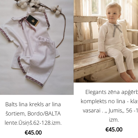
Elegants zēna apģēr
komplekts no lina - kla
Balts lina krekls ar lina
vasarai . ,, Jumis,, 56 
šortiem, Bordo/BALTA
izm.
lente.Ūsiņš.62-128.izm.
€45.00
€45.00