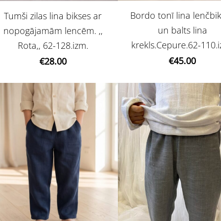
Bordo tonī lina lenčbi
Tumši zilas lina bikses ar
un balts lina
nopogājamām lencēm. ,,
krekls.Cepure.62-110.
Rota,, 62-128.izm.
€45.00
€28.00