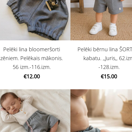
Pelēki bērnu lina ŠORT
Pelēki lina bloomeršorti
kabatu. ,,Juris,, 62.i
zēniem. Pelēkais mākonis.
-128.izm.
56 izm.-116.izm.
€15.00
€12.00