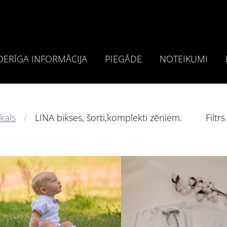
ERĪGA INFORMĀCIJA
PIEGĀDE
NOTEIKUMI
kals
LINA bikses, šorti,komplekti zēniem.
Filtrs