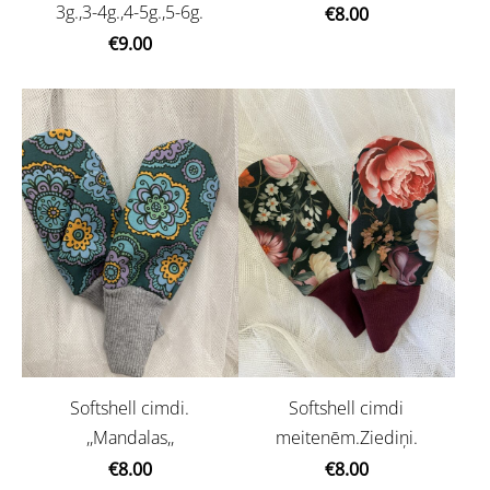
3g.,3-4g.,4-5g.,5-6g.
€8.00
€9.00
Softshell cimdi.
Softshell cimdi
,,Mandalas,,
meitenēm.Ziediņi.
€8.00
€8.00