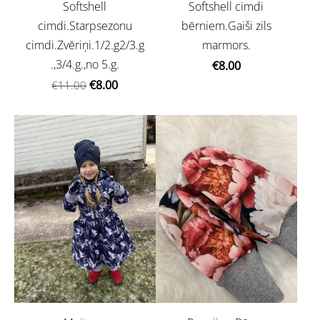
Softshell cimdi
Softshell
bērniem.Gaiši zils
cimdi.Starpsezonu
marmors.
cimdi.Zvēriņi.1/2.g2/3.g
.,3/4.g.,no 5.g.
€8.00
€8.00
€11.00