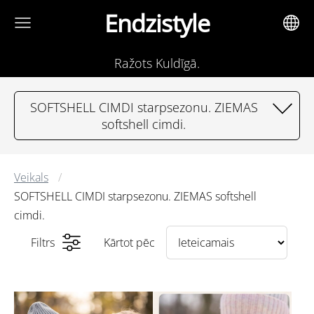
Endzistyle
Ražots Kuldīgā.
SOFTSHELL CIMDI starpsezonu. ZIEMAS
softshell cimdi.
Veikals
SOFTSHELL CIMDI starpsezonu. ZIEMAS softshell
cimdi.
Filtrs
Kārtot pēc