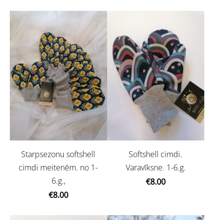
Starpsezonu softshell
Softshell cimdi.
cimdi meitenēm. no 1-
Varavīksne. 1-6.g.
6.g.,
€8.00
€8.00