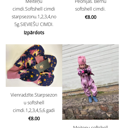
Meiteņu
Peonijas. Bērnu
cimdi.Softshell cimdi
softshell cimdi.
starpsezonu.1,2,3,4,no
€8.00
5g.SIEVIEŠU CIMDI.
Izpārdots
Vienradzīte.Starpsezon
u softshell
cimdi.1,2,3,4,5,6.gadi
€8.00
Meiteņu softshell