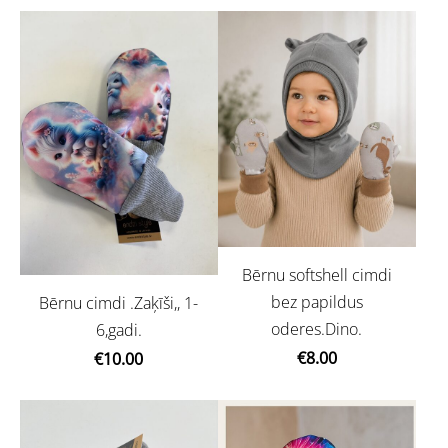
Bērnu softshell cimdi
bez papildus
Bērnu cimdi .Zaķīši,, 1-
oderes.Dino.
6,gadi.
€8.00
€10.00