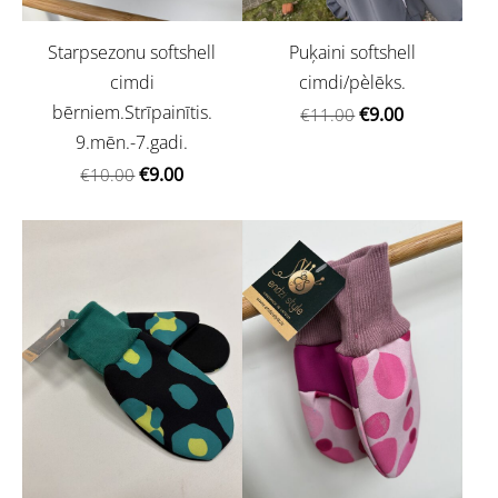
Starpsezonu softshell
Puķaini softshell
cimdi
cimdi/pèlēks.
bērniem.Strīpainītis.
€9.00
€11.00
9.mēn.-7.gadi.
€9.00
€10.00